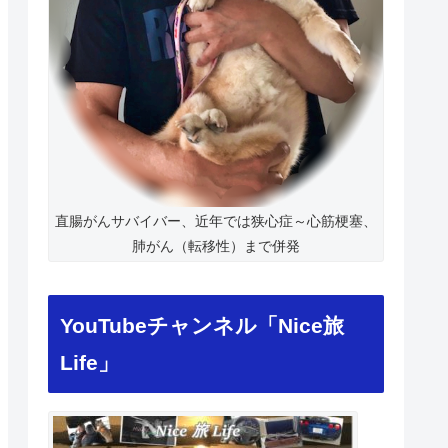
直腸がんサバイバー、近年では狭心症～心筋梗塞、
肺がん（転移性）まで併発
YouTubeチャンネル「Nice旅
Life」