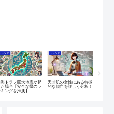
トレンド
トレンド
将棋
南海トラフ巨大地震が起
天才肌の女性にある特徴
将棋ウ
きた場合【安全な県のラ
的な傾向を詳しく分析！
につい
ンキングを推測】
をまと