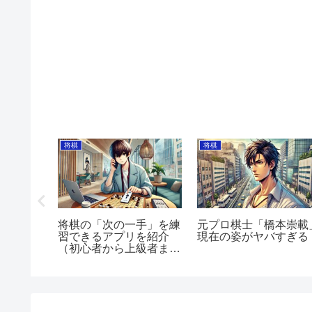
将棋
将棋
ナインモ
将棋の「次の一手」を練
元プロ棋士「橋本崇載
才肌選手
習できるアプリを紹介
現在の姿がヤバすぎる
（初心者から上級者ま
で）