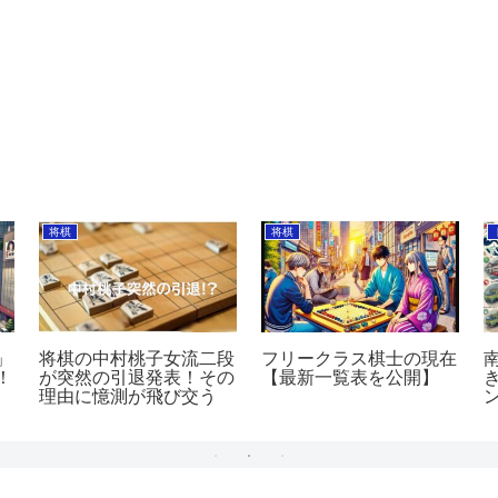
将棋
将棋
」
将棋の中村桃子女流二段
フリークラス棋士の現在
！
が突然の引退発表！その
【最新一覧表を公開】
理由に憶測が飛び交う