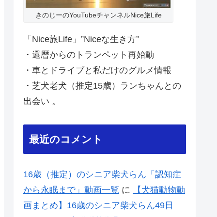
きのじーのYouTubeチャンネルNice旅Life
「Nice旅Life」”Niceな生き方”
・還暦からのトランペット再始動
・車とドライブと私だけのグルメ情報
・芝犬老犬（推定15歳）ランちゃんとの
出会い 。
最近のコメント
16歳（推定）のシニア柴犬らん「認知症
から永眠まで」動画一覧
に
【犬猫動物動
画まとめ】16歳のシニア柴犬らん49日