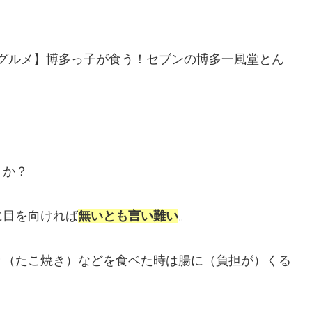
。
グルメ】博多っ子が食う！セブンの博多一風堂とん
うか？
に目を向ければ
無いとも言い難い
。
き（たこ焼き）などを食ベた時は腸に（負担が）くる