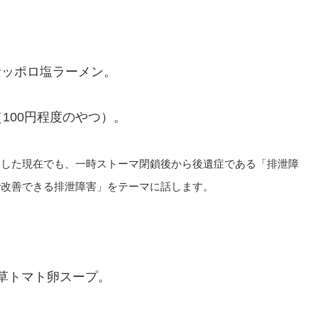
りサッポロ塩ラーメン。
100円程度のやつ）。
過した現在でも、一時ストーマ閉鎖後から後遺症である「排泄障
で改善できる排泄障害」をテーマに話します。
草トマト卵スープ。
。