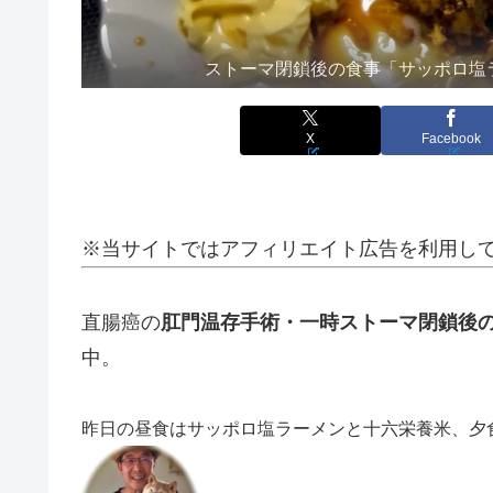
ストーマ閉鎖後の食事「サッポロ塩
X
Facebook
※当サイトではアフィリエイト広告を利用し
直腸癌の
肛門温存手術・一時ストーマ閉鎖後
中。
昨日の昼食はサッポロ塩ラーメンと十六栄養米、夕