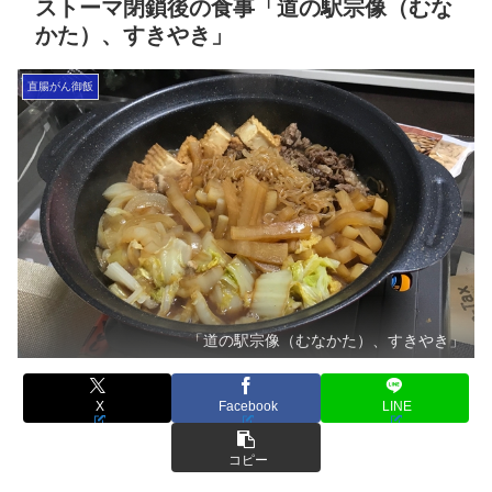
ストーマ閉鎖後の食事「道の駅宗像（むな
かた）、すきやき」
直腸がん御飯
「道の駅宗像（むなかた）、すきやき」
X
Facebook
LINE
コピー