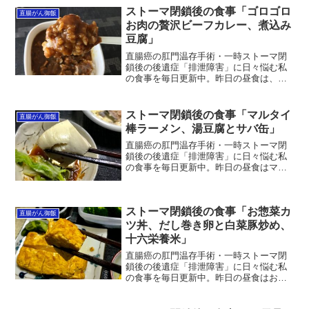
りをトッピング。こんにち...
ストーマ閉鎖後の食事「ゴロゴロ
直腸がん御飯
お肉の贅沢ビーフカレー、煮込み
豆腐」
直腸癌の肛門温存手術・一時ストーマ閉
鎖後の後遺症「排泄障害」に日々悩む私
の食事を毎日更新中。昨日の昼食は、コ
ンビニのゴロゴロお肉の贅沢ビーフカレ
ー、夕食は煮込み豆腐。正月明けから、
コンビニ弁当になってしまいました＾
ストーマ閉鎖後の食事「マルタイ
直腸がん御飯
＾；こんにちは管理人きのじ...
棒ラーメン、湯豆腐とサバ缶」
直腸癌の肛門温存手術・一時ストーマ閉
鎖後の後遺症「排泄障害」に日々悩む私
の食事を毎日更新中。昨日の昼食はマル
タイ棒ラーメン、夕食は湯豆腐とサバ
缶。昨日2021年1月28日昼食は、マルタ
イ棒ラーメンと十六栄養米。マルタイ棒
ストーマ閉鎖後の食事「お惣菜カ
ラーメンは1番好きか...
直腸がん御飯
ツ丼、だし巻き卵と白菜豚炒め、
十六栄養米」
直腸癌の肛門温存手術・一時ストーマ閉
鎖後の後遺症「排泄障害」に日々悩む私
の食事を毎日更新中。昨日の昼食はお気
に入りスーパーのお惣菜カツ丼、夕食は
だし巻き卵と白菜豚炒め、十六栄養米。