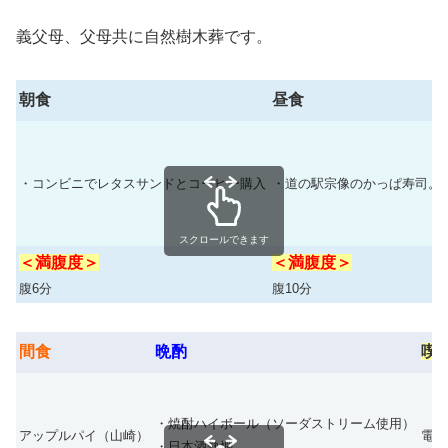
義父母、父母共に自然樹木葬です。
朝食
昼食
・コンビニでレタスサンドとコーヒー購入
・道の駅宗像のかっぱ寿司。
スクロールできます
＜満腹度＞
＜満腹度＞
腹6分
腹10分
間食
晩酌
喫
・焼酎ハイボール（ソーダストリーム使用）
アップルパイ（山崎）
電子
・日本酒熱燗