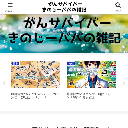
Dreams beyond 60s
メニュー
検索
将棋
将棋
将
る
藤井聡太のパソコンのスペックに
藤井聡太のスポンサー料はいく
藤
者
注目！CPUは○○越え！？
ら？契約企業も紹介
【