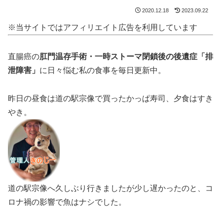
2020.12.18
2023.09.22
※当サイトではアフィリエイト広告を利用しています
直腸癌の
肛門温存手術・一時ストーマ閉鎖後の後遺症「排
泄障害」
に日々悩む私の食事を毎日更新中。
昨日の昼食は道の駅宗像で買ったかっぱ寿司、夕食はすき
やき。
道の駅宗像へ久しぶり行きましたが少し遅かったのと、コ
ロナ禍の影響で魚はナシでした。