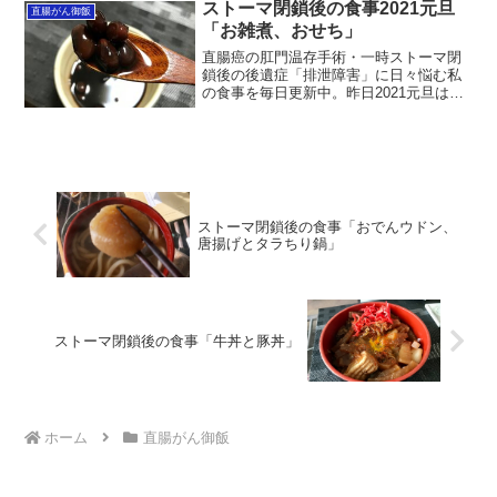
昨日2021年1月21日昼食は、近所のスー
ストーマ閉鎖後の食事2021元旦
直腸がん御飯
パーでお気に入りの...
「お雑煮、おせち」
直腸癌の肛門温存手術・一時ストーマ閉
鎖後の後遺症「排泄障害」に日々悩む私
の食事を毎日更新中。昨日2021元旦は、
妻の作ったおせち料理を小出しに食べ昼
から酒浸りです。本年も「排泄障害」に
日々悩む私の食事を毎日更新していきま
すので、何卒よろしく...
ストーマ閉鎖後の食事「おでんウドン、
唐揚げとタラちり鍋」
ストーマ閉鎖後の食事「牛丼と豚丼」
ホーム
直腸がん御飯