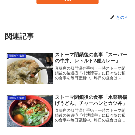
きのP
関連記事
ストーマ閉鎖後の食事「スーパー
直腸がん御飯
の牛丼、レトルト2種カレー」
直腸癌の肛門温存手術・一時ストーマ閉
鎖後の後遺症「排泄障害」に日々悩む私
の食事を毎日更新中。昨日の昼食はスー
パーの牛丼、夕食は二人でグリーン＆ビ
ーフのレトルト2種カレー。昨日2021年2
月9日の食事です。昼食は近所のスーパー
ストーマ閉鎖後の食事「水菜唐揚
で買った牛丼。夕...
直腸がん御飯
げうどん、チャーハンとカツ丼」
直腸癌の肛門温存手術・一時ストーマ閉
鎖後の後遺症「排泄障害」に日々悩む私
の食事を毎日更新中。昨日の昼食は自家
製の水菜唐揚げうどん、夕食はスーパー
のチャーハンとカツ丼。うどんは自家製
出汁に水菜たっぷり、昨夜のから揚げ残