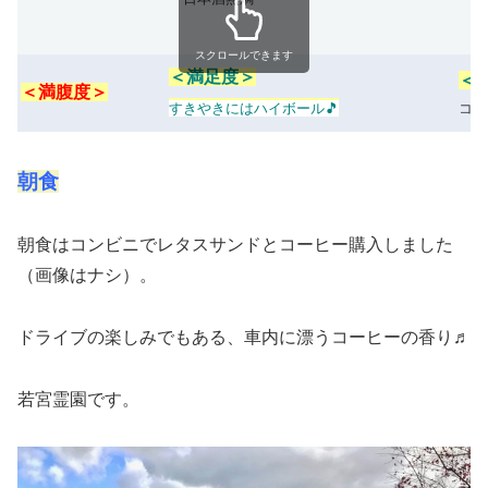
スクロールできます
＜満足度＞
＜
＜満腹度＞
すきやきにはハイボール🎵
コス
朝食
朝食はコンビニでレタスサンドとコーヒー購入しました
（画像はナシ）。
ドライブの楽しみでもある、車内に漂うコーヒーの香り♬
若宮霊園です。