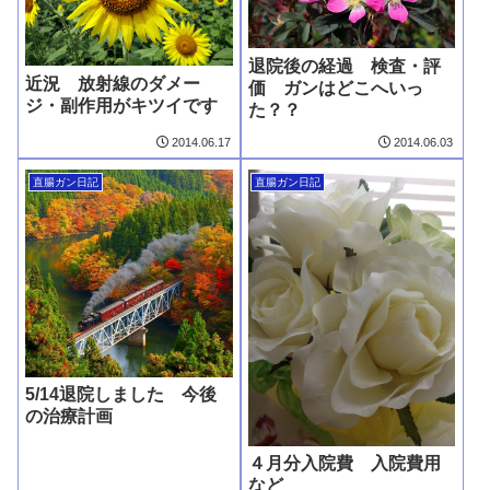
退院後の経過 検査・評
近況 放射線のダメー
価 ガンはどこへいっ
ジ・副作用がキツイです
た？？
2014.06.17
2014.06.03
直腸ガン日記
直腸ガン日記
5/14退院しました 今後
の治療計画
４月分入院費 入院費用
など