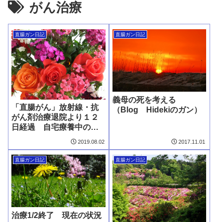
がん治療
直腸ガン日記
直腸ガン日記
義母の死を考える
「直腸がん」放射線・抗
（Blog Hidekiのガン）
がん剤治療退院より１２
日経過 自宅療養中の現
在の状況
2019.08.02
2017.11.01
直腸ガン日記
直腸ガン日記
治療1/2終了 現在の状況