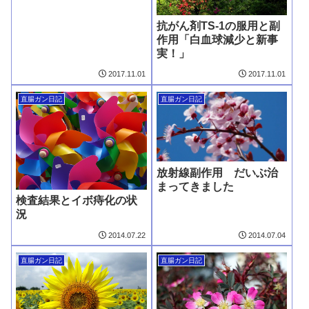
抗がん剤TS-1の服用と副
作用「白血球減少と新事
実！」
2017.11.01
2017.11.01
直腸ガン日記
直腸ガン日記
放射線副作用 だいぶ治
まってきました
検査結果とイボ痔化の状
況
2014.07.22
2014.07.04
直腸ガン日記
直腸ガン日記