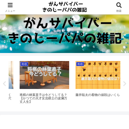
Dreams beyond 60s
メニュー
検索
将棋
将棋
将
く
将棋の林葉直子は今どうしてる？
藤井聡太の着物の値段はいくら？
将棋
穴
【かつての天才女流棋士の波瀾万
の
丈人生】