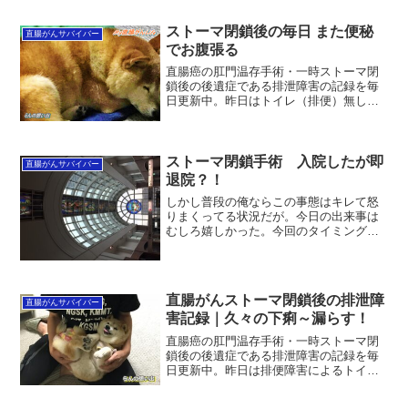
も、合わない人もい...
ストーマ閉鎖後の毎日 また便秘
直腸がんサバイバー
でお腹張る
直腸癌の肛門温存手術・一時ストーマ閉
鎖後の後遺症である排泄障害の記録を毎
日更新中。昨日はトイレ（排便）無し。
また便秘の繰り返しでお腹が張っている
感じ。一昨日便秘明け4派ぶりにドカー
ン！と排泄して以来38時間（今現在）経
過中。昨日から、腸があ...
ストーマ閉鎖手術 入院したが即
直腸がんサバイバー
退院？！
しかし普段の俺ならこの事態はキレて怒
りまくってる状況だが。今日の出来事は
むしろ嬉しかった。今回のタイミングで
の入院~手術には全然ピンと来なかったか
らね、実は。ストーマ閉鎖手術 のハズ
が・・９：３０手続きめざし久々電車で
移動。博多過ぎるとご覧...
直腸がんストーマ閉鎖後の排泄障
直腸がんサバイバー
害記録｜久々の下痢～漏らす！
直腸癌の肛門温存手術・一時ストーマ閉
鎖後の後遺症である排泄障害の記録を毎
日更新中。昨日は排便障害によるトイレ
通い10回、漏らし1回。ついに10日ぶりに
漏らしてしまいました！ほんの少量で