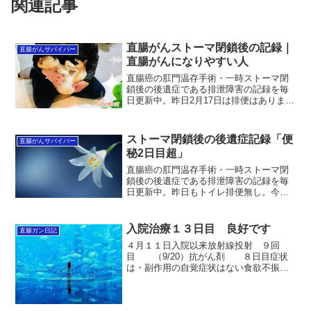
関連記事
直腸がんストーマ閉鎖後の記録｜
直腸がんサバイバー
直腸がんになりやすい人
直腸癌の肛門温存手術・一時ストーマ閉
鎖後の後遺症である排泄障害の記録を毎
日更新中。昨日2月17日は排便はありませ
んでした。今回は「直腸がんになりやす
い人」について考えてみたいと思いま
す。一般的に医療の専門家が指摘するこ
ストーマ閉鎖後の後遺症記録「便
直腸がんサバイバー
とと、直腸がん経験者で...
秘2日目超」
直腸癌の肛門温存手術・一時ストーマ閉
鎖後の後遺症である排泄障害の記録を毎
日更新中。昨日もトイレ排便無し。今現
在、前回排便から50時間経過中。昨日と
同じような内容になってしまいますが、
特に便意も無くいつものようにズルズル
入院治療１３日目 良好です
直腸ガン日記
と時間だけが経っていま...
４月１１日入院以来放射線投射 ９回
目 （9/20）抗がん剤 ８日目症状
は・副作用の自覚症状はない食欲不振な
ど微塵もない、いつも３食完食。足りな
いぐらいです（笑）抗がん剤TS-1は飲み
薬で副作用が少ないんでしょうかね。で