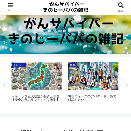
Dreams beyond 60s
メニュー
検索
トレンド
将棋
将
る
南海トラフ巨大地震が起きた場合
将棋ウォーズのアバターを一覧で
藤
【安全な県のランキングを推測】
確認したい！