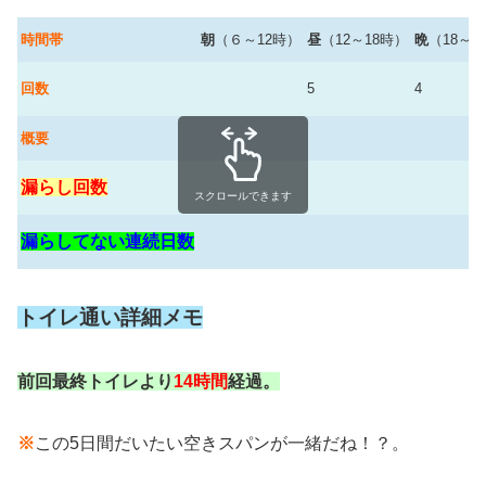
時間帯
朝
（６～12時）
昼
（12～18時）
晩
（18～2
回数
5
4
概要
漏らし回数
スクロールできます
漏らしてない連続日数
トイレ通い詳細メモ
前回最終トイレより
14時間
経過。
※
この5日間だいたい空きスパンが一緒だね！？。