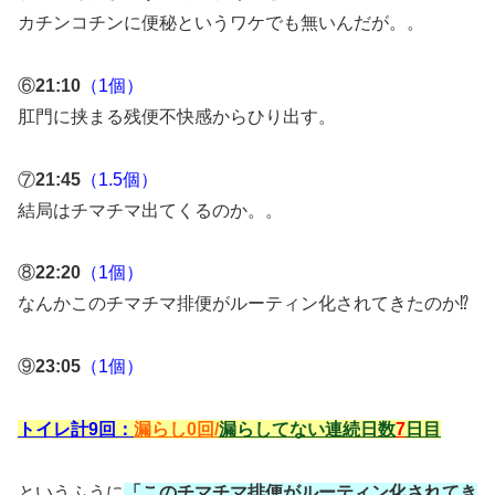
カチンコチンに便秘というワケでも無いんだが。。
⑥
21:10
（1個）
肛門に挟まる残便不快感からひり出す。
⑦
21:45
（1.5個）
結局はチマチマ出てくるのか。。
⑧
22:20
（1個）
なんかこのチマチマ排便がルーティン化されてきたのか⁉️
⑨
23:05
（1個）
トイレ計9回：
漏らし0回/
漏らしてない連続日数
7
日目
というふうに
「このチマチマ排便がルーティン化されてき