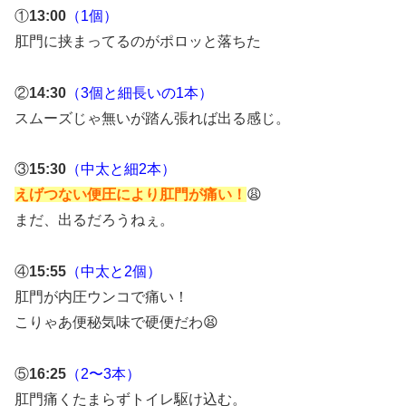
①
13:00
（1個）
肛門に挟まってるのがポロッと落ちた
②
14:30
（3個と細長いの1本）
スムーズじゃ無いが踏ん張れば出る感じ。
③
15:30
（中太と細2本）
えげつない便圧により肛門が痛い！
😩
まだ、出るだろうねぇ。
④
15:55
（中太と2個）
肛門が内圧ウンコで痛い！
こりゃあ便秘気味で硬便だわ😫
⑤
16:25
（2〜3本）
肛門痛くたまらずトイレ駆け込む。