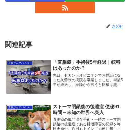
きのP
関連記事
「直腸癌」手術後5年経過｜転移
直腸がんサバイバー
はあったのか？
先日、セカンドオピニオンでお世話にな
った久留米の病院を卒業しました。術後5
年が経過し、結論から言うと転移は無
し。また、今後再発も無いだろうとの主
治医の見解でした。今回は、術後体調の
推移（排泄障害を含む）や検査内容など
について5年を振り返りま...
ストーマ閉鎖後の後遺症 便秘91
直腸がんサバイバー
時間～未知の世界へ突入
直腸癌の肛門温存手術・一時ストーマ閉
鎖後の後遺症である排泄障害の記録を毎
日更新中。昨日もトイレ（排便）無し（3