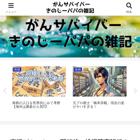
Dreams beyond 60s
メニュー
検索
将棋
将棋
将
く
将棋の人口を世界的にみて考察
元プロ棋士「橋本崇載」現在の姿
将
穴
【海外は囲碁が人気⁉】
がヤバすぎる！
引
交