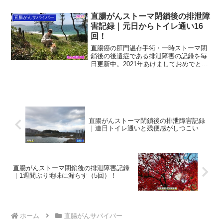
や早期のサイン、気づきにくいポイント
まで、専門的な視点とサバイバーとして
直腸がんストーマ閉鎖後の排泄障
直腸がんサバイバー
の実感を交えて丁寧に解説します。判断
害記録｜元日からトイレ通い16
の材料を知ることで、必要以上に怖がら
回！
ず、自分の体と向き合いやすくなるはず
です。まずは一緒に、落ち着いて整理し
直腸癌の肛門温存手術・一時ストーマ閉
ていきましょう。
鎖後の後遺症である排泄障害の記録を毎
日更新中。2021年あけましておめでとう
ございます。今年も頑張って毎日排泄障
害記録を更新していきたいと思っていま
す！昨日は排便障害によるトイレ通い16
回、元旦から正直う...
直腸がんストーマ閉鎖後の排泄障害記録
｜連日トイレ通いと残便感がしつこい
直腸がんストーマ閉鎖後の排泄障害記録
｜1週間ぶり地味に漏らす（5回）！
ホーム
直腸がんサバイバー