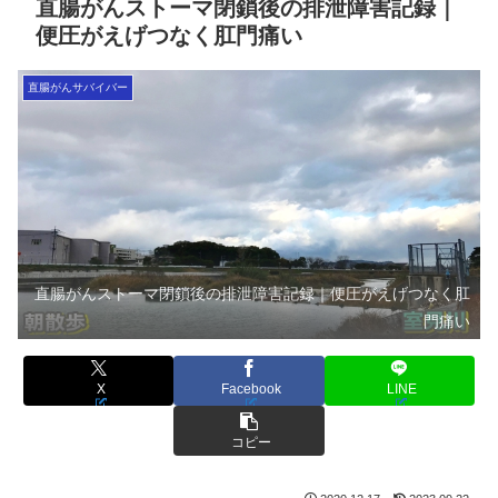
直腸がんストーマ閉鎖後の排泄障害記録｜
便圧がえげつなく肛門痛い
直腸がんサバイバー
直腸がんストーマ閉鎖後の排泄障害記録｜便圧がえげつなく肛
門痛い
X
Facebook
LINE
コピー