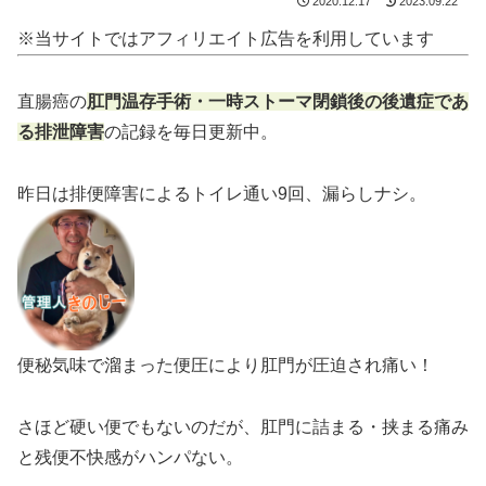
2020.12.17
2023.09.22
※当サイトではアフィリエイト広告を利用しています
直腸癌の
肛門温存手術・一時ストーマ閉鎖後の後遺症であ
る排泄障害
の記録を毎日更新中。
昨日は排便障害によるトイレ通い9回、漏らしナシ。
便秘気味で溜まった便圧により肛門が圧迫され痛い！
さほど硬い便でもないのだが、肛門に詰まる・挟まる痛み
と残便不快感がハンパない。