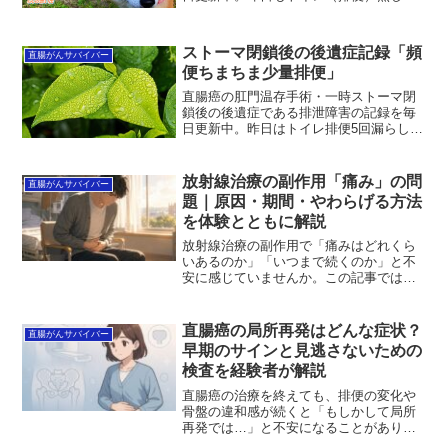
日間連続）。今現在91時間経過中。直腸
がん手術後、未知の世界へ突入中。大丈
夫か？しかし、相変わらず未だに便意が
ストーマ閉鎖後の後遺症記録「頻
直腸がんサバイバー
無いんだよな。。(;...
便ちまちま少量排便」
直腸癌の肛門温存手術・一時ストーマ閉
鎖後の後遺症である排泄障害の記録を毎
日更新中。昨日はトイレ排便5回漏らし無
し。チマチマと少量排便が頻繁であっ
た。まぁ5回ぐらいなので、そんなにウン
ザリしませんでしたけど。肛門痛は何と
放射線治療の副作用「痛み」の問
直腸がんサバイバー
か大丈夫でした（ウォシ...
題｜原因・期間・やわらげる方法
を体験とともに解説
放射線治療の副作用で「痛みはどれくら
いあるのか」「いつまで続くのか」と不
安に感じていませんか。この記事では、
実際に起こりやすい痛みの種類や原因、
やわらげる方法までを分かりやすく整理
しています。つらい症状と向き合うため
直腸癌の局所再発はどんな症状？
直腸がんサバイバー
のヒントを知ることで、少しでも安心し
早期のサインと見逃さないための
て過ごせるようになります。まずは正し
検査を経験者が解説
い知識から、一緒に整理していきましょ
う。
直腸癌の治療を終えても、排便の変化や
骨盤の違和感が続くと「もしかして局所
再発では…」と不安になることがありま
すよね。この記事では、局所再発の症状