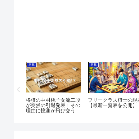
将棋
将棋
どこの学
将棋の中村桃子女流二段
フリークラス棋士の現
の意外な
が突然の引退発表！その
【最新一覧表を公開】
理由に憶測が飛び交う