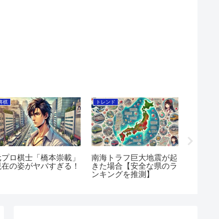
将棋
トレンド
将棋
元プロ棋士「橋本崇載」
南海トラフ巨大地震が起
将棋ウ
現在の姿がヤバすぎる！
きた場合【安全な県のラ
を一覧
ンキングを推測】