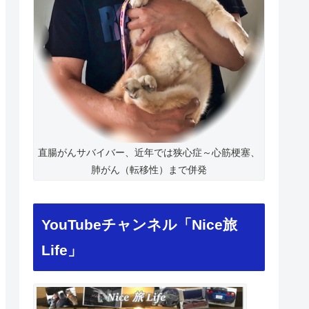
直腸がんサバイバー、近年では狭心症～心筋梗塞、
肺がん（転移性）まで併発
YouTubeチャンネル「Nice旅
Life」