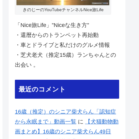
きのじーのYouTubeチャンネルNice旅Life
「Nice旅Life」”Niceな生き方”
・還暦からのトランペット再始動
・車とドライブと私だけのグルメ情報
・芝犬老犬（推定15歳）ランちゃんとの
出会い 。
最近のコメント
16歳（推定）のシニア柴犬らん「認知症
から永眠まで」動画一覧
に
【犬猫動物動
画まとめ】16歳のシニア柴犬らん49日