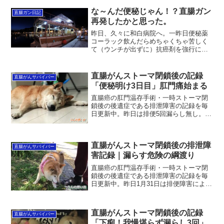
な～んだ便秘じゃん！？直腸ガン
直腸ガン日記
再発したかと思った。
昨日、久々に和白病院へ。一昨日便秘薬
コーラック飲んだらめちゃくちゃ苦しく
て（ウンチが出ずに）抗癌剤を強行に進
める和白病院はそれ以来バックレてたん
だけど。仕方ない「腸閉塞」ならヤバイ
なと思い何と１年ぶりに行きました∩`･
直腸がんストーマ閉鎖後の記録
直腸がんサバイバー
◇･)ﾊｲｯ!!実はこ...
「便秘明け3日目」肛門痛始まる
直腸癌の肛門温存手術・一時ストーマ閉
鎖後の後遺症である排泄障害の記録を毎
日更新中。昨日は排便5回漏らし無し。便
秘明け3日目は内圧便による突き上げが痛
い。中から肛門チクチクが始まった。チ
クチクぐらいで済めばよいが痛みが徐々
直腸がんストーマ閉鎖後の排泄障
に増してきている。こ...
直腸がんサバイバー
害記録｜漏らす危険の綱渡り
直腸癌の肛門温存手術・一時ストーマ閉
鎖後の後遺症である排泄障害の記録を毎
日更新中。昨日1月31日は排便障害による
トイレ通いは5回、漏らしナシ。漏らしは
かろうじてなかったものの、相変わらず
危険の綱渡り、背中合わせのスリリング
直腸がんストーマ閉鎖後の記録
直腸がんサバイバー
な展開。ちっともワ...
「下痢！我慢堪らず漏らし3回」