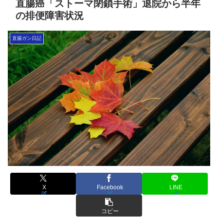
直腸癌「ストーマ閉鎖手術」退院から半年
の排便障害状況
直腸ガン日記
X
Facebook
LINE
コピー