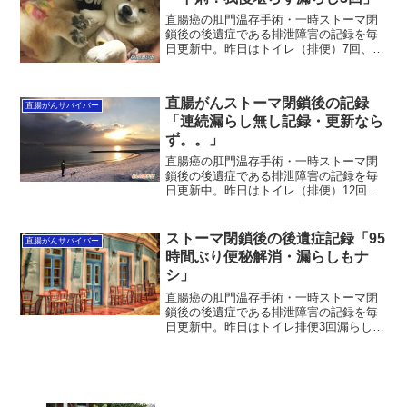
直腸癌の肛門温存手術・一時ストーマ閉
鎖後の後遺症である排泄障害の記録を毎
日更新中。昨日はトイレ（排便）7回、う
ち漏らし3回。午前中2回のコッテリ～水
下痢排便の後、14時間も開いて深夜に連
続して下痢でスタート。後半3回は有無を
直腸がんストーマ閉鎖後の記録
言わさず水下痢で...
直腸がんサバイバー
「連続漏らし無し記録・更新なら
ず。。」
直腸癌の肛門温存手術・一時ストーマ閉
鎖後の後遺症である排泄障害の記録を毎
日更新中。昨日はトイレ（排便）12回漏
らし3回！残念ながら連続漏らし無し日数
の更新はありませんでした。前回の2020
年11月15日の13日間漏らし無し連続日数
ストーマ閉鎖後の後遺症記録「95
直腸がんサバイバー
最高記録か...
時間ぶり便秘解消・漏らしもナ
シ」
直腸癌の肛門温存手術・一時ストーマ閉
鎖後の後遺症である排泄障害の記録を毎
日更新中。昨日はトイレ排便3回漏らし無
し。95時間ぶりにようやく便秘解消し
た。あと1時間で「96時間＝丸4日間」な
のでほぼほぼ丸4日間ぶりの便秘解消。後
半は予想通り下痢...