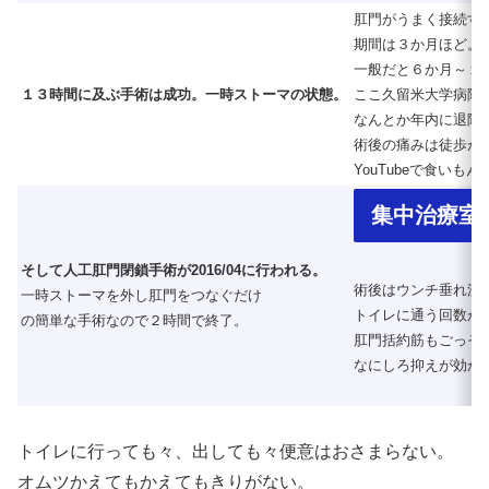
肛門がうまく接続す
期間は３か月ほど。
一般だと６か月～１
１３時間に及ぶ手術は成功。一時ストーマの状態。
ここ久留米大学病院
なんとか年内に退院
術後の痛みは徒歩が
YouTubeで食いも
集中治療室
そして人工肛門閉鎖手術が2016/04に行われる。
術後はウンチ垂れ流
一時ストーマを外し肛門をつなぐだけ
トイレに通う回数が
の簡単な手術なので２時間で終了。
肛門括約筋もごっそ
なにしろ抑えが効か
トイレに行っても々、出しても々便意はおさまらない。
オムツかえてもかえてもきりがない。