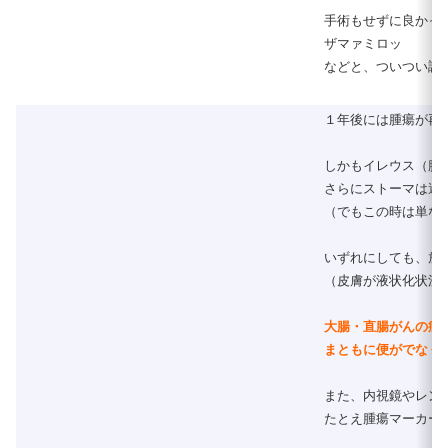
手術もせずに良かった良か
ザマァミロッ
などと、ついつい調
１年後には腫瘍が再
しかもイレウス（腸
さらにストーマは避
（でもこの時は単な
いずれにしても、放
（皮膚が液状化状況
大腸・直腸がんの症
まともに便がでなく
また、内視鏡やレン
たとえ腫瘍マーカー