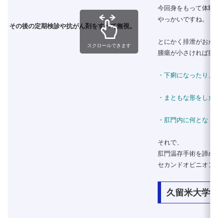
今回身をもって体験
やっかいですね。
その後の定期検診や抗がん剤をすべて無視。
とにかく排泄がおか
スクロールできます
腫瘍が小さければ腹
・下痢になったり、
・まともな形をした
・肛門内に何となく
それで、
肛門温存手術を諦め
セカンドオピニオン
久留米大学病