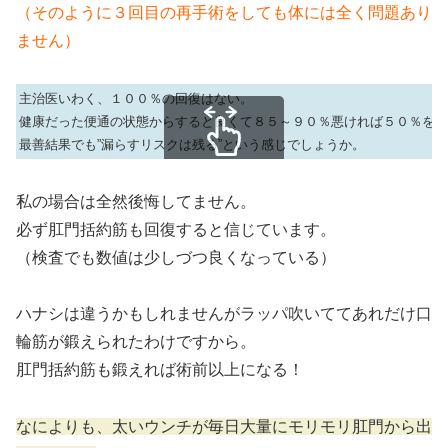
（そのように３回目の再手術をしても体には全く問題あり
ません）
主治医いわく、１００％の回復はない。
健康だった便通の状態からすると良くて８５～９０％悪ければ５０％を切
最善結果でも”漏らすリスクは残る”という感じでしょうか。
スクロールできます
私の場合は全然後悔してません。
必ず肛門括約筋も回復すると信じています。
（検査でも数値は少しづつ良くなっている）
ハナシは違うかもしれませんがラッパ吹いててあれだけ口
輪筋が鍛えられたわけですから。
肛門括約筋も鍛えれば術前以上になる！
なによりも、太いウンチが毎日大量にモリモリ肛門から出