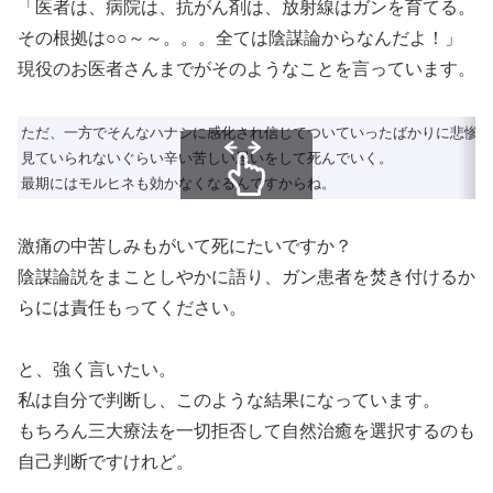
「医者は、病院は、抗がん剤は、放射線はガンを育てる。
その根拠は○○～～。。。全ては陰謀論からなんだよ！」
現役のお医者さんまでがそのようなことを言っています。
ただ、一方でそんなハナシに感化され信じてついていったばかりに悲惨な
見ていられないぐらい辛い苦しい思いをして死んでいく。
最期にはモルヒネも効かなくなるんですからね。
スクロールできます
激痛の中苦しみもがいて死にたいですか？
陰謀論説をまことしやかに語り、ガン患者を焚き付けるか
らには責任もってください。
と、強く言いたい。
私は自分で判断し、このような結果になっています。
もちろん三大療法を一切拒否して自然治癒を選択するのも
自己判断ですけれど。