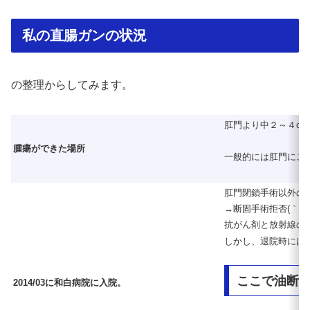
私の直腸ガンの状況
の整理からしてみます。
肛門より中２～４c
腫瘍ができた場所
一般的には肛門にこ
肛門閉鎖手術以外の
→断固手術拒否(｀ε´)
抗がん剤と放射線の
しかし、退院時には
ここで油断
2014/03に和白病院に入院。