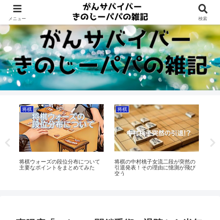
Dreams beyond 60s
メニュー
検索
将棋
将棋
狭
向
将棋ウォーズの段位分布について
将棋の中村桃子女流二段が突然の
心
主要なポイントをまとめてみた
引退発表！その理由に憶測が飛び
ら
交う
を