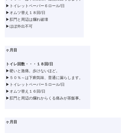
▶トイレットペーパー６ロール/日
▶オムツ替え１８回/日
▶肛門と周辺は爛れ破壊
▶ほぼ外出不可
ヶ月目
トイレ回数・・・１８回/日
▶硬いと激痛。歩けないほど。
▶５０％～は下痢気味、普通に漏らします。
▶トイレットペーパー５ロール/日
▶オムツ替え１６回/日
▶肛門と周辺の爛れからくる痛みが茶飯事。
ヶ月目