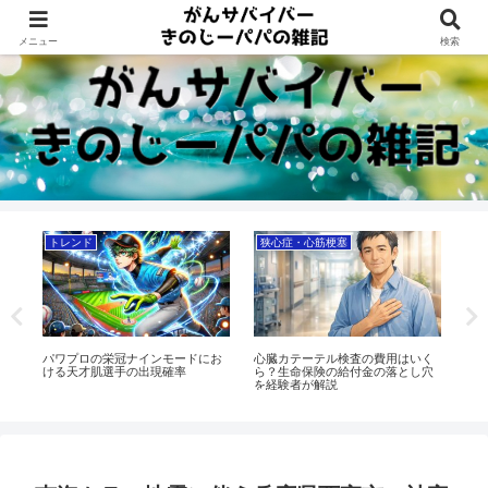
Dreams beyond 60s
メニュー
検索
トレンド
狭心症・心筋梗塞
将
一
パワプロの栄冠ナインモードにお
心臓カテーテル検査の費用はいく
将
ける天才肌選手の出現確率
ら？生命保険の給付金の落とし穴
【
を経験者が解説
丈