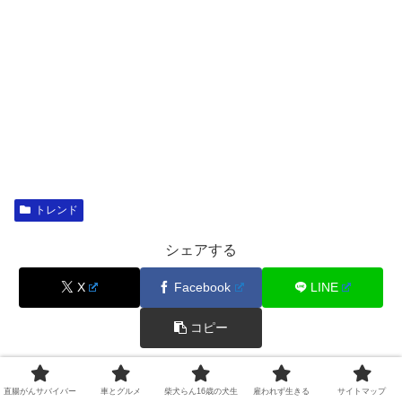
トレンド
シェアする
X
Facebook
LINE
コピー
きのPをフォローする
直腸がんサバイバー
車とグルメ
柴犬らん16歳の犬生
雇われず生きる
サイトマップ