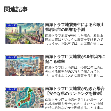
関連記事
南海トラフ地震発生による和歌山
トレンド
県岩出市の影響を予測
南海トラフ地震が発生した場合、和歌山
県岩出市はどのような影響を受けるので
しょうか。本記事では、岩出市が受ける
可能性のある地震被害や、地域で実施さ
れている防災対策について詳しく解説し
ます。
南海トラフ巨大地震が10年以内に
トレンド
起こる確率
南海トラフ巨大地震は、今後10年以内に
発生する確率が約30%と予測されてお
り、日本全土に大きな影響を与える可能
性があります。本記事では、この地震の
発生確率に関する最新情報、予測方法、
過去の事例、そして具体的な被害予測と
南海トラフ巨大地震が起きた場合
トレンド
防災対策について詳しく解説します。
【安全な県のランキングを推測】
南海トラフ巨大地震が発生した場合、ど
の地域が最も安全なのか、またどの地域
が特に危険なのかを理解することは非常