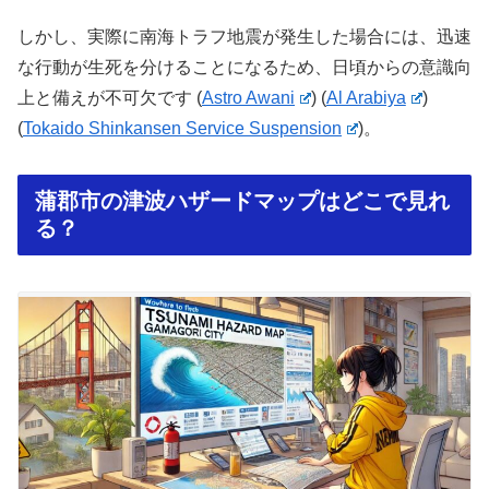
しかし、実際に南海トラフ地震が発生した場合には、迅速
な行動が生死を分けることになるため、日頃からの意識向
上と備えが不可欠です​
(
Astro Awani
)
(
Al Arabiya
)
(
Tokaido Shinkansen Service Suspension
)
。
蒲郡市の津波ハザードマップはどこで見れ
る？