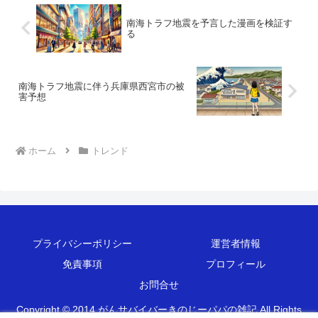
南海トラフ地震を予言した漫画を検証す
る
南海トラフ地震に伴う兵庫県西宮市の被
害予想
ホーム
トレンド
プライバシーポリシー
運営者情報
免責事項
プロフィール
お問合せ
Copyright © 2014 がんサバイバーきのじーパパの雑記 All Rights