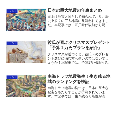
に重要です。本記事では、南海トラフ地
震による危険度の高い都道府県や、津波
の影響が大きい地域、そして避難者が多
日本の巨大地震の年表まとめ
トレンド
くなると予測される県について、最新の
日本は地震大国として知られており、歴
データを基にランキング形式で解説しま
史上多くの巨大地震に見舞われてきまし
す。
た。本記事では、江戸時代以前から明治
以降にかけての主な巨大地震の年表をま
とめ、地震の特徴や今後の予測について
も解説します。この記事を読むことで、
過去にどのような地震が発生し、その影
彼氏が喜ぶクリスマスプレゼント
トレンド
響がどのように現代の防災対策に活かさ
「予算１万円プランを紹介」
れているのかを理解できます。
クリスマスが近づくと、彼氏へのプレゼ
ント選びに悩む方も多いのではないでし
ょうか？本記事では、予算1万円以内で彼
氏が喜ぶクリスマスプレゼントのアイデ
アを詳しくご紹介します。ファッション
アイテムやビジネス小物、アクセサリー
南海トラフ地震発生！生き残る地
トレンド
など、多彩な選択肢から彼にぴったりの
域のランキングを検証
プレゼントが見つかるはずです！
南海トラフ地震の発生は、日本に甚大な
被害をもたらすことが予測されていま
す。本記事では、生き残る可能性が高い
地域をランキング形式で検証し、具体的
な避難対策や津波のリスクについても詳
しく解説します。