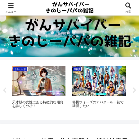
Dreams beyond 60s
メニュー
検索
トレンド
将棋
将
に
天才肌の女性にある特徴的な傾向
将棋ウォーズのアバターを一覧で
将
を詳しく分析！
確認したい！
引
交