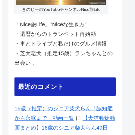
きのじーのYouTubeチャンネルNice旅Life
「Nice旅Life」”Niceな生き方”
・還暦からのトランペット再始動
・車とドライブと私だけのグルメ情報
・芝犬老犬（推定15歳）ランちゃんとの
出会い 。
最近のコメント
16歳（推定）のシニア柴犬らん「認知症
から永眠まで」動画一覧
に
【犬猫動物動
画まとめ】16歳のシニア柴犬らん49日