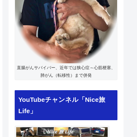
直腸がんサバイバー、近年では狭心症～心筋梗塞、
肺がん（転移性）まで併発
YouTubeチャンネル「Nice旅
Life」