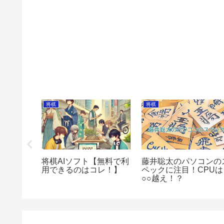
将棋
将棋
ンサー料
将棋AIソフト【無料で利
藤井聡太のパソコンの
企業も紹
用できるのはコレ！】
ペックに注目！CPUは
○○越え！？