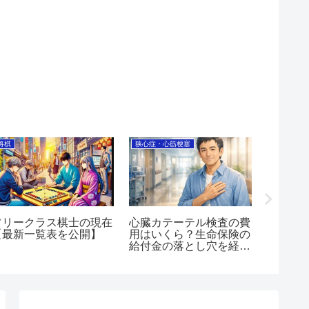
将棋
狭心症・心筋梗塞
将棋
フリークラス棋士の現在
心臓カテーテル検査の費
将棋の
【最新一覧表を公開】
用はいくら？生命保険の
て考察
給付金の落とし穴を経験
気⁉】
者が解説