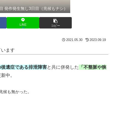
目 発作発生無し3日目（兆候もナシ）
LINE
コピー
2021.05.30
2023.09.19
ています
の後遺症である排泄障害
と共に併発した
「不整脈や狭
更新中。
兆候も無かった。