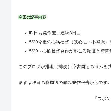
今回の記事内容
昨日も発作無し連続3日目
5/29今後の心筋梗塞（狭心症・不整脈）
5/29～心筋梗塞発作が起こる頻度と時間
このブログが排泄（排便）障害周辺の悩みを
まずは昨日の胸周辺の痛み発作報告からです
「スポン