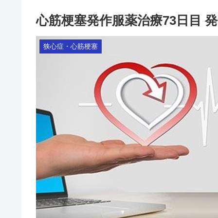
心筋梗塞発作服薬治療73日目 
狭心症・心筋梗塞