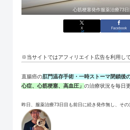
心筋梗塞発作服薬治療73日
X
Facebook
※当サイトではアフィリエイト広告を利用し
直腸癌の
肛門温存手術・一時ストーマ閉鎖後
心症、心筋梗塞、高血圧」
の治療状況を毎日
昨日、服薬治療73日目も前日に続き発作無し、その