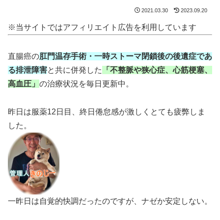
2021.03.30
2023.09.20
※当サイトではアフィリエイト広告を利用しています
直腸癌の
肛門温存手術・一時ストーマ閉鎖後の後遺症であ
る排泄障害
と共に併発した
「不整脈や狭心症、心筋梗塞、
高血圧」
の治療状況を毎日更新中。
昨日は服薬12日目、終日倦怠感が激しくとても疲弊しま
した。
一昨日は自覚的快調だったのですが、ナゼか安定しない。