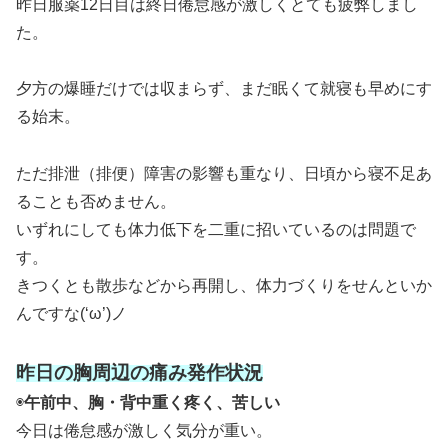
昨日服薬12日目は終日倦怠感が激しくとても疲弊しまし
た。
夕方の爆睡だけでは収まらず、まだ眠くて就寝も早めにす
る始末。
ただ排泄（排便）障害の影響も重なり、日頃から寝不足あ
ることも否めません。
いずれにしても体力低下を二重に招いているのは問題で
す。
きつくとも散歩などから再開し、体力づくりをせんといか
んですな(‘ω’)ノ
昨日の胸周辺の痛み発作状況
◉
午前中、胸・背中重く疼く、苦しい
今日は倦怠感が激しく気分が重い。