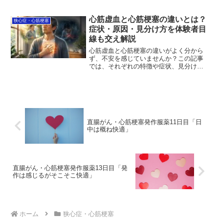
方、そして日常でできる予防策までをわ
かりやすく整理しています。正しく知る
ことで、過度に怖がらずに対策を考えら
心筋虚血と心筋梗塞の違いとは？
狭心症・心筋梗塞
れるようになります。まずは原因と向き
症状・原因・見分け方を体験者目
合い、できることから一緒に始めていき
線も交え解説
ましょう。
心筋虚血と心筋梗塞の違いがよく分から
ず、不安を感じていませんか？この記事
では、それぞれの特徴や症状、見分け方
をわかりやすく整理し、受診の目安や予
防のポイントまで解説します。正しく知
ることで、いざというときの判断に役立
ち、日常の安心にもつながります。まず
は基本から、一緒に確認していきましょ
う。
直腸がん・心筋梗塞発作服薬11日目「日
中は概ね快適」
直腸がん・心筋梗塞発作服薬13日目「発
作は感じるがそこそこ快適」
ホーム
狭心症・心筋梗塞