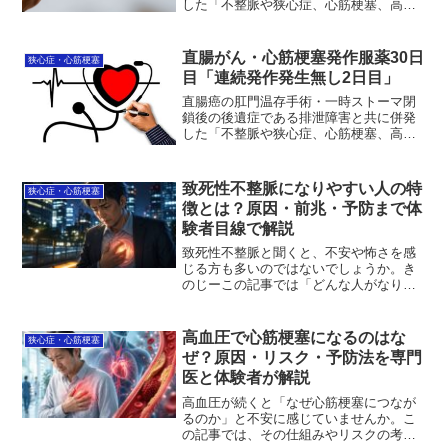
した「不整脈や狭心症、心筋梗塞、高血
圧」の治療状況を毎日更新中。昨日服薬
治療67日目は軽く短い発作が深夜帯に発
生した。折角、連続5日間発作無しの記録
直腸がん・心筋梗塞発作服薬30日
狭心症・心筋梗塞
更新中だったのに勿体...
目「連続発作発生無し2日目」
直腸癌の肛門温存手術・一時ストーマ閉
鎖後の後遺症である排泄障害と共に併発
した「不整脈や狭心症、心筋梗塞、高血
圧」の治療状況を毎日更新中。昨日服薬
30日目も昨日同様に予兆もほとんど感じ
られず、発作発生もありませんでした。
致死性不整脈になりやすい人の特
狭心症・心筋梗塞
連続2日発作無しという...
徴とは？原因・前兆・予防まで体
験者目線で解説
致死性不整脈と聞くと、不安や怖さを感
じる方も多いのではないでしょうか。き
のじーこの記事では「どんな人がなりや
すいのか」「見逃してはいけないサイ
ン」「日常でできる予防」まで私の経験
も交えながら、判断に役立つ情報を整理
高血圧で心筋梗塞になるのはな
狭心症・心筋梗塞
しています。正しく知ること...
ぜ？原因・リスク・予防法を専門
医と体験者が解説
高血圧が続くと「なぜ心筋梗塞につなが
るのか」と不安に感じていませんか。こ
の記事では、その仕組みやリスクの考え