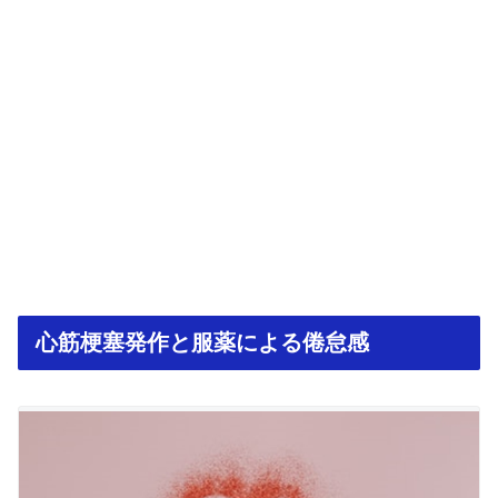
心筋梗塞発作と服薬による倦怠感