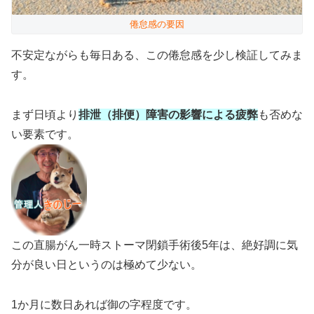
倦怠感の要因
不安定ながらも毎日ある、この倦怠感を少し検証してみま
す。
まず日頃より
排泄（排便）障害の影響による疲弊
も否めな
い要素です。
この直腸がん一時ストーマ閉鎖手術後5年は、絶好調に気
分が良い日というのは極めて少ない。
1か月に数日あれば御の字程度です。