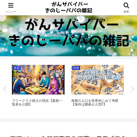
Dreams beyond 60s
メニュー
検索
将棋
将棋
将
向
フリークラス棋士の現在【最新一
将棋の人口を世界的にみて考察
将
覧表を公開】
【海外は囲碁が人気⁉】
ア
ま