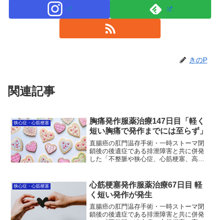
きのP
関連記事
胸痛発作服薬治療147日目「軽く
狭心症・心筋梗塞
短い胸痛で発作までには至らず」
直腸癌の肛門温存手術・一時ストーマ閉
鎖後の後遺症である排泄障害と共に併発
した「不整脈や狭心症、心筋梗塞、高血
圧」の治療状況を毎日更新中。服薬治療
147日目。軽く短い胸痛が数回起きたが発
作までには至らなかった。最近は夜中に
心筋梗塞発作服薬治療67日目 軽
狭心症・心筋梗塞
起こされ胸痛レベルが...
く短い発作が発生
直腸癌の肛門温存手術・一時ストーマ閉
鎖後の後遺症である排泄障害と共に併発