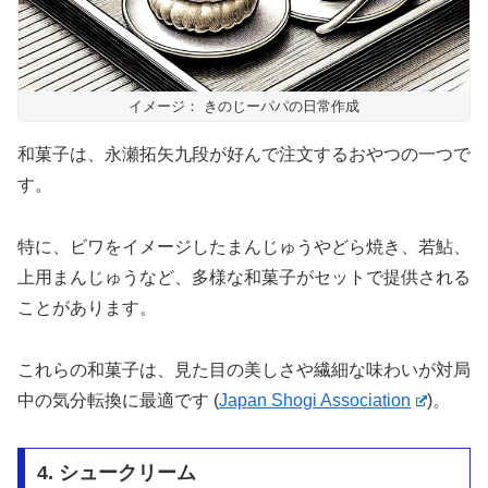
イメージ： きのじーパパの日常作成
和菓子は、永瀬拓矢九段が好んで注文するおやつの一つで
す。
特に、ビワをイメージしたまんじゅうやどら焼き、若鮎、
上用まんじゅうなど、多様な和菓子がセットで提供される
ことがあります。
これらの和菓子は、見た目の美しさや繊細な味わいが対局
中の気分転換に最適です​
(
Japan Shogi Association
)
​。
4. シュークリーム