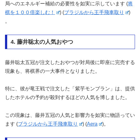
局へのエネルギー補給の必要性を如実に示しています​
(
将
棋を１００倍楽しむ！
)
(
ブラジルから王手飛車取り
)
。
4. 藤井聡太の人気おやつ
藤井聡太五冠が注文したおやつが対局後に即座に完売する
現象も、将棋界の一大事件となりました。
特に、彼が竜王戦で注文した「紫芋モンブラン」は、提供
したホテルの予約が殺到するほどの人気を博しました。
この現象は、藤井五冠の人気と影響力を如実に物語ってい
ます​
(
ブラジルから王手飛車取り
)
(
Aera
)
​。