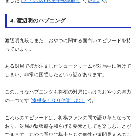
ました​
(
ブラジルから王手飛車取り
)
(
Aera
)
​。
4. 渡辺明のハプニング
渡辺明九段もまた、おやつに関する面白いエピソードを持
っています。
ある対局で彼が注文したシュークリームが対局中に溶けて
しまい、非常に困惑したという話があります。
このようなハプニングも将棋の対局におけるおやつの魅力
の一つです​
(
将棋を１００倍楽しむ！
)
​。
これらのエピソードは、将棋ファンの間で語り草となって
おり、対局の緊張感を和らげる要素としても楽しむことが
できます。おやつ選びに棋士たちの個性が垣間見えるのも