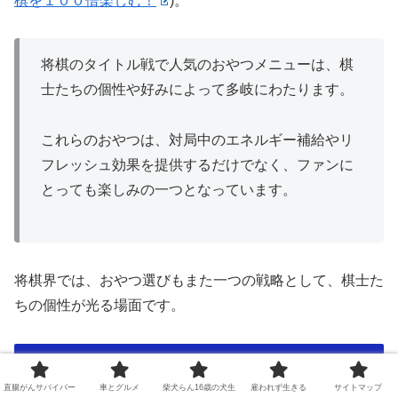
棋を１００倍楽しむ！
)
​。
将棋のタイトル戦で人気のおやつメニューは、棋
士たちの個性や好みによって多岐にわたります。
これらのおやつは、対局中のエネルギー補給やリ
フレッシュ効果を提供するだけでなく、ファンに
とっても楽しみの一つとなっています。
将棋界では、おやつ選びもまた一つの戦略として、棋士た
ちの個性が光る場面です。
加藤一二三九段のおやつに関する逸話は有
名
直腸がんサバイバー
車とグルメ
柴犬らん16歳の犬生
雇われず生きる
サイトマップ