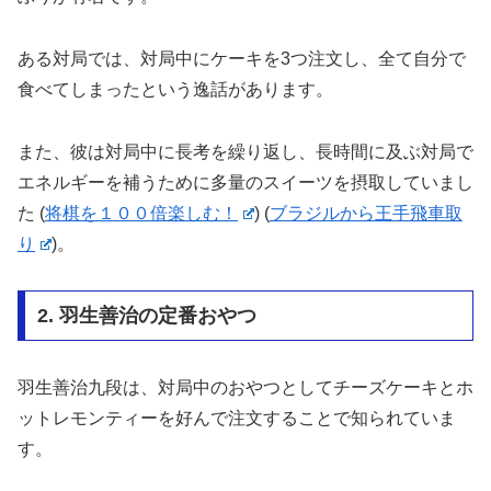
ある対局では、対局中にケーキを3つ注文し、全て自分で
食べてしまったという逸話があります。
また、彼は対局中に長考を繰り返し、長時間に及ぶ対局で
エネルギーを補うために多量のスイーツを摂取していまし
た​
(
将棋を１００倍楽しむ！
)
(
ブラジルから王手飛車取
り
)
​。
2. 羽生善治の定番おやつ
羽生善治九段は、対局中のおやつとしてチーズケーキとホ
ットレモンティーを好んで注文することで知られていま
す。