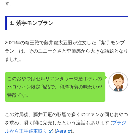
す。
1. 紫芋モンブラン
2021年の竜王戦で藤井聡太五冠が注文した「紫芋モンブ
ラン」は、そのユニークさと季節感から大きな話題となり
ました。
このおやつはセルリアンタワー東急ホテルの
ハロウィン限定商品で、和洋折衷の味わいが
特徴です。
この対局後、藤井五冠の影響で多くのファンが同じおやつ
を求め、瞬く間に完売したという逸話もあります​
(
ブラジ
ルから王手飛車取り
)
(
Aera
)
​。