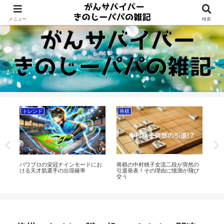
Dreams beyond 60s
メニュー
検索
トレンド
将棋
将
に
パワプロの栄冠ナインモードにお
将棋の中村桃子女流二段が突然の
将
」
ける天才肌選手の出現確率
引退発表！その理由に憶測が飛び
【海
交う