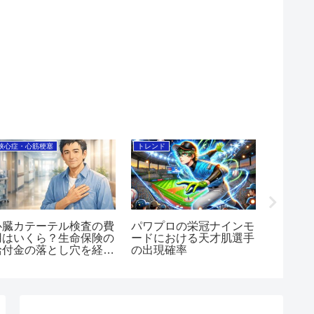
狭心症・心筋梗塞
トレンド
将棋
心臓カテーテル検査の費
パワプロの栄冠ナインモ
将棋ウ
用はいくら？生命保険の
ードにおける天才肌選手
を一覧
給付金の落とし穴を経験
の出現確率
者が解説