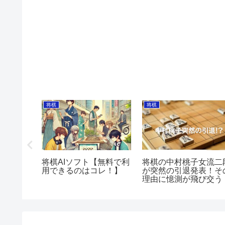
将棋
将棋
ある特徴
将棋AIソフト【無料で利
将棋の中村桃子女流二
く分析！
用できるのはコレ！】
が突然の引退発表！そ
理由に憶測が飛び交う