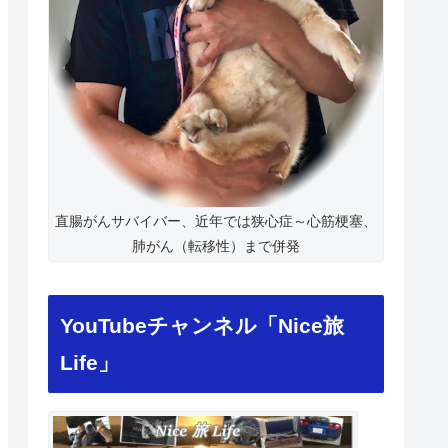
直腸がんサバイバー、近年では狭心症～心筋梗塞、
肺がん（転移性）まで併発
YouTubeチャンネル「Nice旅
Life」