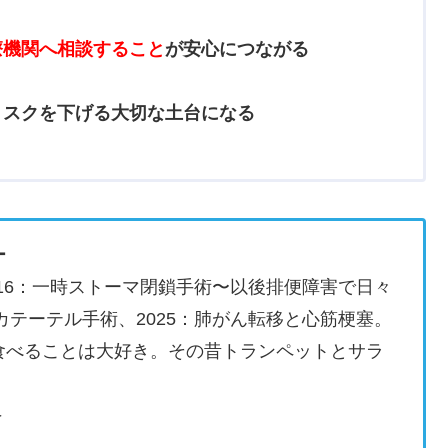
療機関へ相談すること
が安心につながる
リスクを下げる大切な土台になる
ー
2016：一時ストーマ閉鎖手術〜以後排便障害で日々
臓カテーテル手術、2025：肺がん転移と心筋梗塞。
食べることは大好き。その昔トランペットとサラ
＞