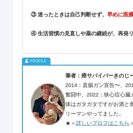
③ 迷ったときは自己判断せず、
早めに医
④ 生活習慣の見直しや薬の継続が、再発
筆者：癌サバイバーきのじ
2014：直腸ガン宣告〜、
奮闘中、2022：狭心症心
体はガタガタですがお酒と
リーマンやってました。
★＜
詳しいプロフはこちら