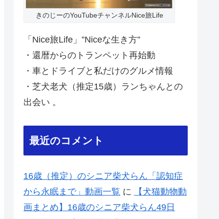
きのじーのYouTubeチャンネルNice旅Life
「Nice旅Life」”Niceな生き方”
・還暦からのトランペット再始動
・車とドライブと私だけのグルメ情報
・芝犬老犬（推定15歳）ランちゃんとの
出会い 。
最近のコメント
16歳（推定）のシニア柴犬らん「認知症
から永眠まで」動画一覧
に
【犬猫動物動
画まとめ】16歳のシニア柴犬らん49日