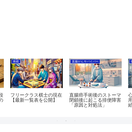
将棋
直腸がんサバイバー
段
フリークラス棋士の現在
直腸癌手術後のストーマ
の
【最新一覧表を公開】
閉鎖後に起こる排便障害
「原因と対処法」