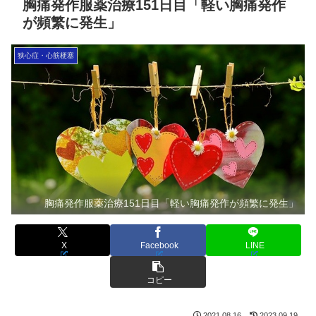
胸痛発作服薬治療151日目「軽い胸痛発作
が頻繁に発生」
狭心症・心筋梗塞
胸痛発作服薬治療151日目「軽い胸痛発作が頻繁に発生」
X
Facebook
LINE
コピー
2021.08.16
2023.09.19