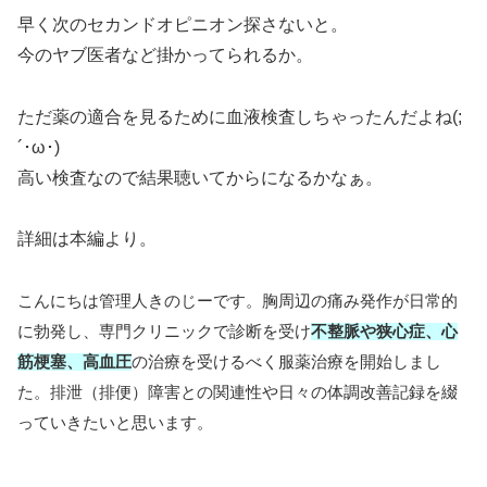
早く次のセカンドオピニオン探さないと。
今のヤブ医者など掛かってられるか。
ただ薬の適合を見るために血液検査しちゃったんだよね(;
´･ω･)
高い検査なので結果聴いてからになるかなぁ。
詳細は本編より。
こんにちは管理人きのじーです。胸周辺の痛み発作が日常的
に勃発し、専門クリニックで診断を受け
不整脈や狭心症、心
筋梗塞、高血圧
の治療を受けるべく服薬治療を開始しまし
た。排泄（排便）障害との関連性や日々の体調改善記録を綴
っていきたいと思います。