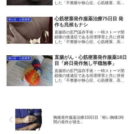
した「不整脈や狭心症、心筋梗塞、高血
圧」の治療状況を毎日更新中。8月29日服
薬治療163日目。朝方のトイレ排便と併せ
て30分の中程度のキツイ発作があった。
心筋梗塞発作服薬治療75日目 発
狭心症・心筋梗塞
どうも最近は朝...
作も兆候もナシ
直腸癌の肛門温存手術・一時ストーマ閉
鎖後の後遺症である排泄障害と共に併発
した「不整脈や狭心症、心筋梗塞、高血
圧」の治療状況を毎日更新中。昨日、服
薬治療75日目は発作もその兆候も起こら
なかった。一昨日が３時間もの胸痛で苦
直腸がん・心筋梗塞発作服薬18日
狭心症・心筋梗塞
しんだので無いとは予想...
目「終日発作無し平穏無事」
直腸癌の肛門温存手術・一時ストーマ閉
鎖後の後遺症である排泄障害と共に併発
した「不整脈や狭心症、心筋梗塞、高血
圧」の治療状況を毎日更新中。昨日服薬
18日目は、終日発作は無く平穏無事に過
ごせました。ただし、夕食後はいつもの
如くずっと胸背中が鈍く...
胸痛発作服薬治療150日目「軽い胸痛1時
間の発作が発生」