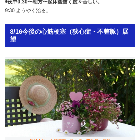
◉夜中0:30〜朝方〜起床後暫く度々苦しい。
9:30 ようやく治る。
8/16今後の心筋梗塞（狭心症・不整脈）展
望