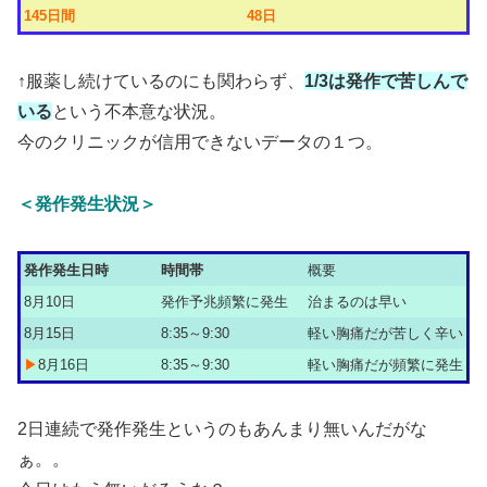
145日間
48日
↑服薬し続けているのにも関わらず、
1/3は発作で苦しんで
いる
という不本意な状況。
今のクリニックが信用できないデータの１つ。
＜発作発生状況＞
発作発生日時
時間帯
概要
8月10日
発作予兆頻繁に発生
治まるのは早い
8月15日
8:35～9:30
軽い胸痛だが苦しく辛い
▶
8月16日
8:35～9:30
軽い胸痛だが頻繁に発生
2日連続で発作発生というのもあんまり無いんだがな
ぁ。。