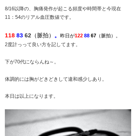
8/16以降の、胸痛発作が起こる頻度や時間帯と今現在
11：54のリアル血圧数値です。
118
83
62
（脈拍）
。
昨日が
122
88
67
（脈拍）。
2度計っって良い方を記してます。
下が70代にならんね～。
体調的には胸がどきどきして違和感少しあり。
本日は以上になります。