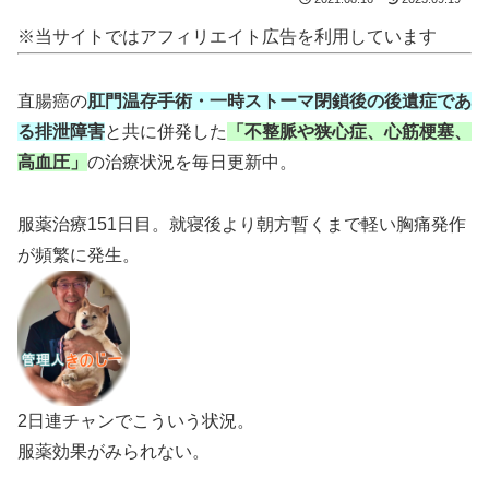
※当サイトではアフィリエイト広告を利用しています
直腸癌の
肛門温存手術・一時ストーマ閉鎖後の後遺症であ
る排泄障害
と共に併発した
「不整脈や狭心症、心筋梗塞、
高血圧」
の治療状況を毎日更新中。
服薬治療151日目。就寝後より朝方暫くまで軽い胸痛発作
が頻繁に発生。
2日連チャンでこういう状況。
服薬効果がみられない。