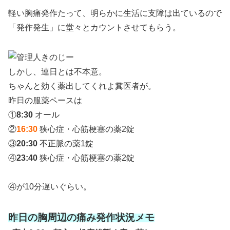
軽い胸痛発作たって、明らかに生活に支障は出ているので
「発作発生」に堂々とカウントさせてもらう。
しかし、連日とは不本意。
ちゃんと効く薬出してくれよ糞医者が。
昨日の服薬ペースは
①
8:30
オール
②
16:30
狭心症・心筋梗塞の薬2錠
③
20:30
不正脈の薬1錠
④
23:40
狭心症・心筋梗塞の薬2錠
④が10分遅いぐらい。
昨日の胸周辺の痛み発作状況メモ