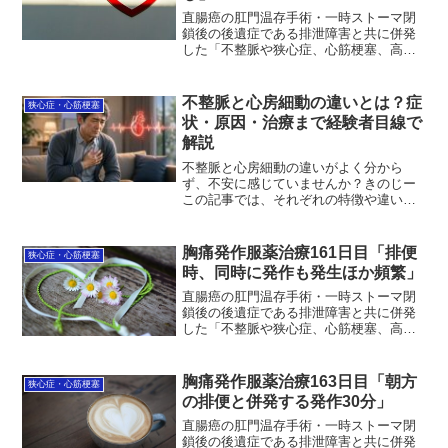
直腸癌の肛門温存手術・一時ストーマ閉
鎖後の後遺症である排泄障害と共に併発
した「不整脈や狭心症、心筋梗塞、高血
圧」の治療状況を毎日更新中。昨日服薬
48日目は、発作もその兆候も起こりませ
んでした。何か起きているのに気が付か
不整脈と心房細動の違いとは？症
狭心症・心筋梗塞
ない、感じないのでは？...
状・原因・治療まで経験者目線で
解説
不整脈と心房細動の違いがよく分から
ず、不安に感じていませんか？きのじー
この記事では、それぞれの特徴や違い、
症状や対処法を私の経験も交えながら、
整理して解説します。読むことで、自分
の状態を落ち着いて判断するヒントが見
胸痛発作服薬治療161日目「排便
狭心症・心筋梗塞
えてきます。まずは正しい知...
時、同時に発作も発生ほか頻繁」
直腸癌の肛門温存手術・一時ストーマ閉
鎖後の後遺症である排泄障害と共に併発
した「不整脈や狭心症、心筋梗塞、高血
圧」の治療状況を毎日更新中。服薬治療
161日目。深夜23:30排便時、同時に発作
も発生。。これが1番イヤなパターン。に
胸痛発作服薬治療163日目「朝方
狭心症・心筋梗塞
にしろきつさが...
の排便と併発する発作30分」
直腸癌の肛門温存手術・一時ストーマ閉
鎖後の後遺症である排泄障害と共に併発