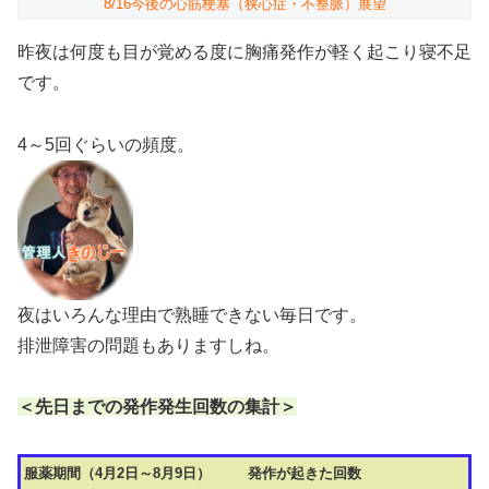
8/16今後の心筋梗塞（狭心症・不整脈）展望
昨夜は何度も目が覚める度に胸痛発作が軽く起こり寝不足
です。
4～5回ぐらいの頻度。
夜はいろんな理由で熟睡できない毎日です。
排泄障害の問題もありますしね。
＜先日までの発作発生回数の集計＞
服薬期間（4月2日～8月9日）
発作が起きた回数