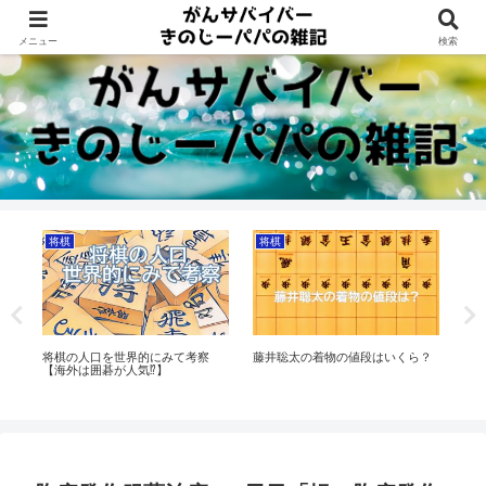
Dreams beyond 60s
メニュー
検索
将棋
将棋
直
の
将棋の人口を世界的にみて考察
藤井聡太の着物の値段はいくら？
直
び
【海外は囲碁が人気⁉】
起