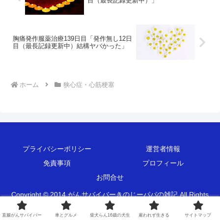
目（最長記録更新中）」
胸痛発作服薬治療139日目「発作無し12日
目（最長記録更新中）結構ヤバかった」
ホーム
狭心症・心筋梗塞
プライバシーポリシー
運営者情報
免責事項
プロフィール
お問合せ
Copyright © 2014 がんサバイバーきのじーパパの雑記 All Rights
Reserved.
直腸がんサバイバー
車とグルメ
柴犬らん16歳の犬生
雇われず生きる
サイトマップ