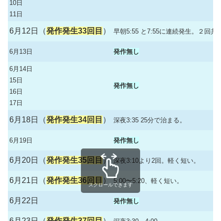
10日
11日
6月12日（
発作発生33回目
）
早朝5:55 と7:55に連続発生。２回
6月13日
発作無し
6月14日
15日
発作無し
16日
17日
6月18日（
発作発生34回目
）
深夜3:35 25分で治まる。
6月19日
発作無し
6月20日（
発作発生35回目
）
深夜3:10より2回。軽く短い。
6月21日（
発作発生36回目
）
5:00〜5:20、軽く短い。
スクロールできます
6月22日
発作無し
6月23日（
発作発生37回目
）