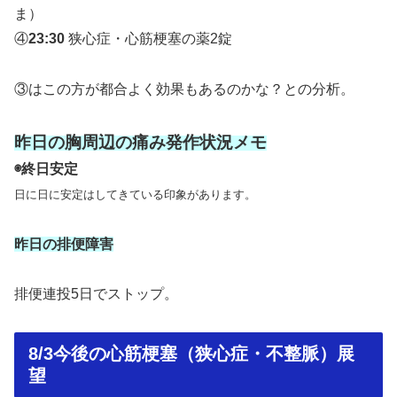
ま）
④
23:30
狭心症・心筋梗塞の薬2錠
③はこの方が都合よく効果もあるのかな？との分析。
昨日の胸周辺の痛み発作状況メモ
◉終日安定
日に日に安定はしてきている印象があります。
昨日の排便障害
排便連投5日でストップ。
8/3今後の心筋梗塞（狭心症・不整脈）展
望