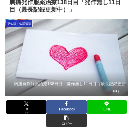
胸痛発作服薬治療138日目「発作無し11日
目（最長記録更新中）」
狭心症・心筋梗塞
胸痛発作服薬治療138日目「発作無し11日目（最長記録更新
中）」
X
Facebook
LINE
コピー