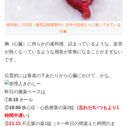
発作無し11日目（最長記録更新中）日中の兆候さらに減ってきている
印象
胸（心臓）に何らかの違和感、詰まっているような、血管
が熱くなっているような感覚が皆無になることがまずない
です。
位置的には食道の下あたりから心臓にかけて、かな。
昨日の服薬ペースは
①
8:10
オール
②
18:00
狭心症・心筋梗塞の薬2錠
（
忘れた❗️いつもより1
時間半遅い
）
③
21:15
不正脈の薬1錠（※一昨日の間違えた時間のま