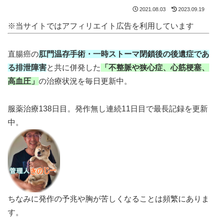
2021.08.03
2023.09.19
※当サイトではアフィリエイト広告を利用しています
直腸癌の
肛門温存手術・一時ストーマ閉鎖後の後遺症であ
る排泄障害
と共に併発した
「不整脈や狭心症、心筋梗塞、
高血圧」
の治療状況を毎日更新中。
服薬治療138日目。発作無し連続11日目で最長記録を更新
中。
ちなみに発作の予兆や胸が苦しくなることは頻繁にありま
す。