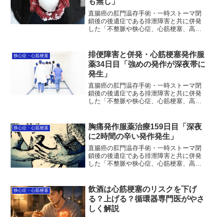
も無し」
直腸癌の肛門温存手術・一時ストーマ閉
鎖後の後遺症である排泄障害と共に併発
した「不整脈や狭心症、心筋梗塞、高血
圧」の治療状況を毎日更新中。昨日服薬
44日目は発作無し3日目で、記録更新で
す。2日間連続発作無しは割と少なくない
排便障害と併発・心筋梗塞発作服
狭心症・心筋梗塞
パターンでしたが、連...
薬34日目「強めの発作が深夜帯に
発生」
直腸癌の肛門温存手術・一時ストーマ閉
鎖後の後遺症である排泄障害と共に併発
した「不整脈や狭心症、心筋梗塞、高血
圧」の治療状況を毎日更新中。昨日服薬
34日目は、予想通り飛び石で強めの発作
が深夜帯に発生。発作レベル※は5〜6か
胸痛発作服薬治療159日目「深夜
狭心症・心筋梗塞
ら7.5〜8に推移し...
に2時間の辛い発作発生」
直腸癌の肛門温存手術・一時ストーマ閉
鎖後の後遺症である排泄障害と共に併発
した「不整脈や狭心症、心筋梗塞、高血
圧」の治療状況を毎日更新中。服薬治療
159日目。深夜2:22に2時間の辛い発作が
発生。今日午後にコロナワクチン接種な
飲酒は心筋梗塞のリスクを下げ
狭心症・心筋梗塞
のに、いい加減に...
る？上げる？循環器専門医がやさ
しく解説