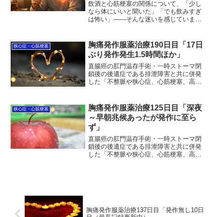
飲酒と心筋梗塞の関係について、「少し
なら体にいいと聞いた」「でも飲みすぎ
は怖い」――そんな迷いを感じていませ
んか。情報が多く、何を信じればいいの
か分からなくなるのも無理はありませ
ん。この記事では、飲酒が心筋梗塞のリ
胸痛発作服薬治療190日目「17日
狭心症・心筋梗塞
スクにどう影響するのかを、研究結果や
ぶり発作発生1.5時間ほか」
日本人の体質も踏まえてやさしく整理し
ました。無理に飲む・やめるを決めるの
直腸癌の肛門温存手術・一時ストーマ閉
ではなく、ご自身の体と向き合うための
鎖後の後遺症である排泄障害と共に併発
判断材料をお伝えします。まずは正しい
した「不整脈や狭心症、心筋梗塞、高血
知識を知るところから、一緒に考えてい
圧」の治療状況を毎日更新中。9月26日服
きましょう。
薬治療（＝190日目）。17日ぶりに1時間
半ほど胸痛発作他が発生。時間は夜中
胸痛発作服薬治療125日目「深夜
狭心症・心筋梗塞
2:45。なんだ...
～早朝兆候あったが発作に至ら
ず」
直腸癌の肛門温存手術・一時ストーマ閉
鎖後の後遺症である排泄障害と共に併発
した「不整脈や狭心症、心筋梗塞、高血
圧」の治療状況を毎日更新中。服薬治療
125日目。深夜～早朝に兆候があったが発
作までには至らなかった。良かったけど2
度にわたって睡眠が...
胸痛発作服薬治療137日目「発作無し10日