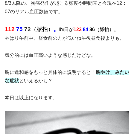
8/3以降の、胸痛発作が起こる頻度や時間帯と今現在12：
07のリアル血圧数値です。
112
75
72
（脈拍）
。
昨日が
123
84
86
（脈拍）。
やはり午前中、昼食前の方が低いね午後昼食後よりも。
気分的には血圧高いような感じだけどな。
胸に違和感をもっと具体的に説明すると「
胸やけ」みたい
な症状
といえるかも？
本日は以上になります。