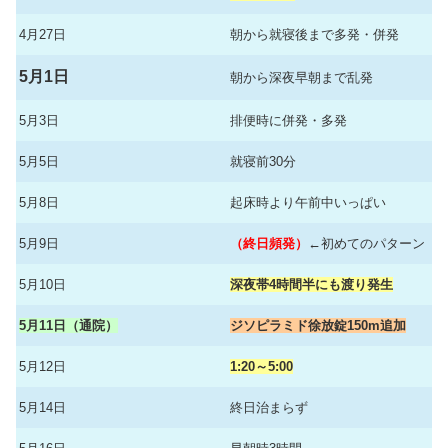
4月27日
朝から就寝後まで多発・併発
5月1日
朝から深夜早朝まで乱発
5月3日
排便時に併発・多発
5月5日
就寝前30分
5月8日
起床時より午前中いっぱい
5月9日
（終日頻発）
←初めてのパターン
5月10日
深夜帯4時間半にも渡り発生
5月11日（通院）
ジソピラミド徐放錠150m追加
5月12日
1:20～5:00
5月14日
終日治まらず