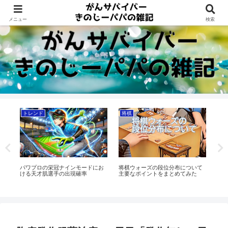
Dreams beyond 60s
メニュー
検索
トレンド
将棋
将
く
パワプロの栄冠ナインモードにお
将棋ウォーズの段位分布について
将
穴
ける天才肌選手の出現確率
主要なポイントをまとめてみた
ア
ま