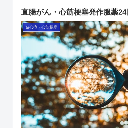
直腸がん・心筋梗塞発作服薬2
狭心症・心筋梗塞