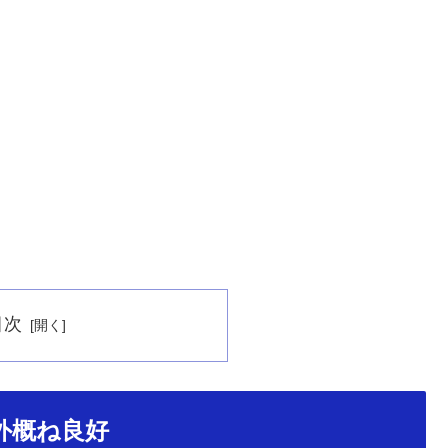
目次
外概ね良好