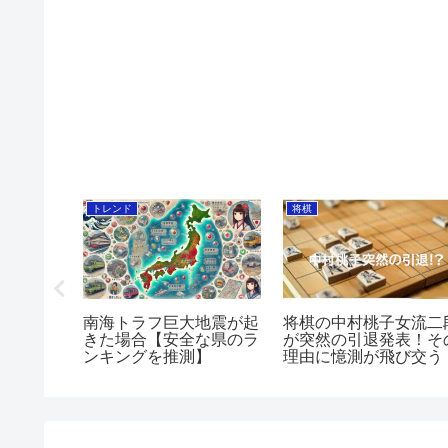
トレンド
将棋
ある特徴
南海トラフ巨大地震が起
将棋の中村桃子女流二
く分析！
きた場合【安全な県のラ
が突然の引退発表！そ
ンキングを推測】
理由に憶測が飛び交う