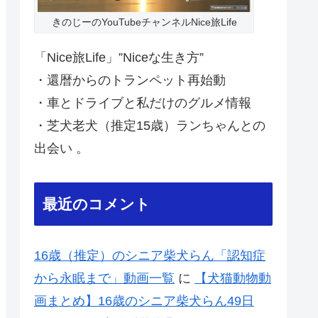
きのじーのYouTubeチャンネルNice旅Life
「Nice旅Life」”Niceな生き方”
・還暦からのトランペット再始動
・車とドライブと私だけのグルメ情報
・芝犬老犬（推定15歳）ランちゃんとの
出会い 。
最近のコメント
16歳（推定）のシニア柴犬らん「認知症
から永眠まで」動画一覧
に
【犬猫動物動
画まとめ】16歳のシニア柴犬らん49日