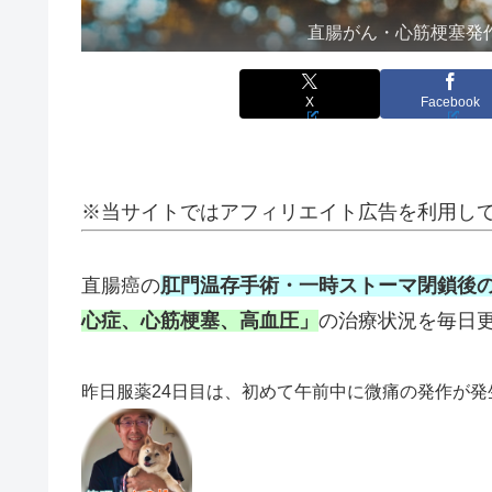
直腸がん・心筋梗塞発
X
Facebook
※当サイトではアフィリエイト広告を利用し
直腸癌の
肛門温存手術・一時ストーマ閉鎖後
心症、心筋梗塞、高血圧」
の治療状況を毎日
昨日服薬24日目は、初めて午前中に微痛の発作が発