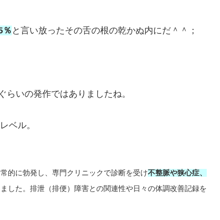
5％
と言い放ったその舌の根の乾かぬ内にだ＾＾；
７ぐらいの発作ではありましたね。
いレベル。
日常的に勃発し、専門クリニックで診断を受け
不整脈や狭心症、
しました。排泄（排便）障害との関連性や日々の体調改善記録を