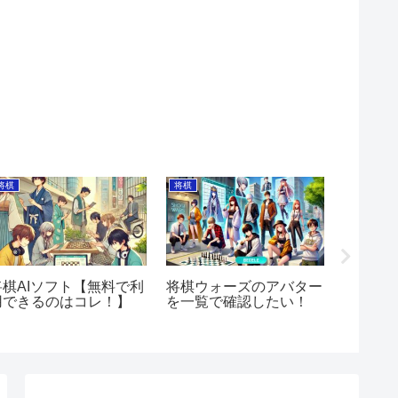
将棋
将棋
将棋
将棋AIソフト【無料で利
将棋ウォーズのアバター
藤井聡
用できるのはコレ！】
を一覧で確認したい！
はいく
介