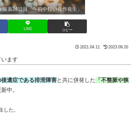
作服薬24日目「午前中軽い発作発生」
LINE
コピー
2021.04.11
2023.09.20
ています
の後遺症である排泄障害
と共に併発した
「不整脈や狭
更新中。
生した。