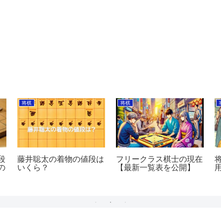
将棋
将棋
段
藤井聡太の着物の値段は
フリークラス棋士の現在
の
いくら？
【最新一覧表を公開】