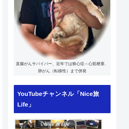
直腸がんサバイバー、近年では狭心症～心筋梗塞、
肺がん（転移性）まで併発
YouTubeチャンネル「Nice旅
Life」