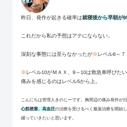
昨日、発作が起きる確率は
就寝後から早朝が9
これだから私の予想はアテにならない。
深刻な事態には至らなかったが
※
レベル6～
※
レベル10がＭＡＸ、9～10は救急車呼びた
痛みを感じるのはレベル5から上。
こんにちは管理人きのじーです。胸周辺の痛み発作が
心筋梗塞、高血圧
の治療を受けるべく服薬治療を開始
綴っていきたいと思います。