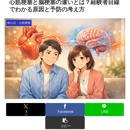
心筋梗塞と脳梗塞の違いとは？経験者目線
でわかる原因と予防の考え方
狭心症・心筋梗塞
X
Facebook
LINE
コピー