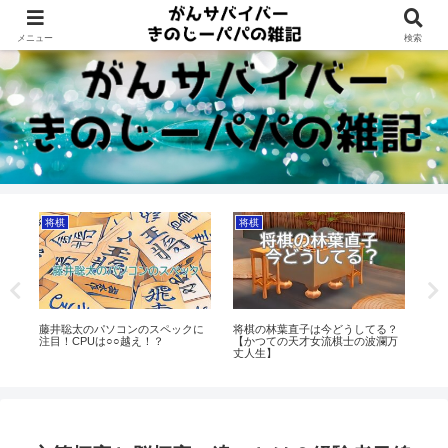
Dreams beyond 60s
メニュー
検索
将棋
将棋
将
藤井聡太のパソコンのスペックに
将棋の林葉直子は今どうしてる？
将棋
注目！CPUは○○越え！？
【かつての天才女流棋士の波瀾万
の
丈人生】