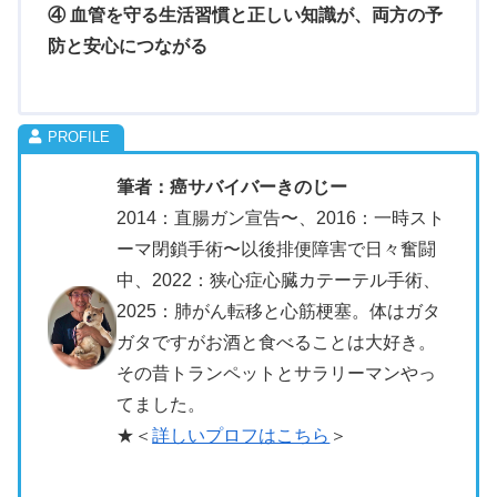
④ 血管を守る生活習慣と正しい知識が、両方の予
防と安心につながる
筆者：癌サバイバーきのじー
2014：直腸ガン宣告〜、2016：一時スト
ーマ閉鎖手術〜以後排便障害で日々奮闘
中、2022：狭心症心臓カテーテル手術、
2025：肺がん転移と心筋梗塞。体はガタ
ガタですがお酒と食べることは大好き。
その昔トランペットとサラリーマンやっ
てました。
★＜
詳しいプロフはこちら
＞