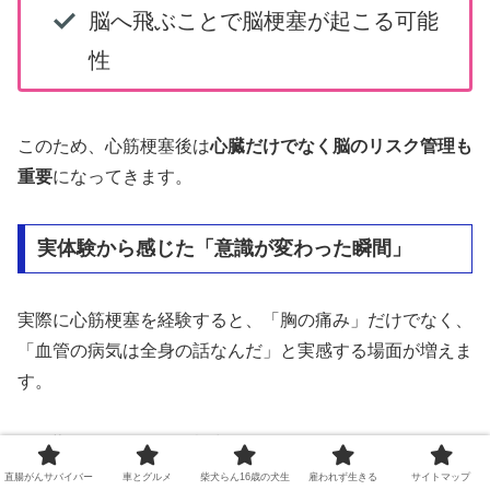
脳へ飛ぶことで脳梗塞が起こる可能
性
このため、心筋梗塞後は
心臓だけでなく脳のリスク管理も
重要
になってきます。
実体験から感じた「意識が変わった瞬間」
実際に心筋梗塞を経験すると、「胸の痛み」だけでなく、
「血管の病気は全身の話なんだ」と実感する場面が増えま
す。
薬をきちんと飲む意味
定期検査を受ける理由
直腸がんサバイバー
車とグルメ
柴犬らん16歳の犬生
雇われず生きる
サイトマップ