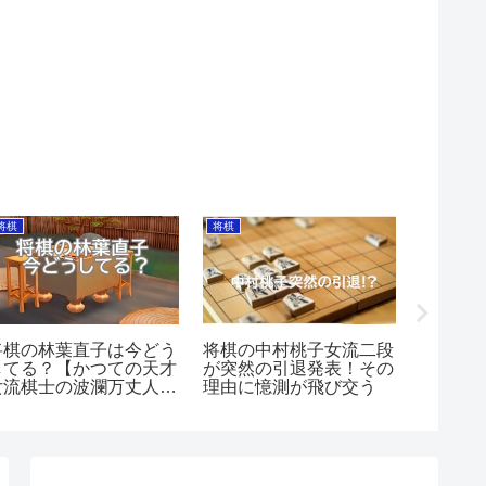
将棋
将棋
トレンド
将棋の林葉直子は今どう
将棋の中村桃子女流二段
南海ト
してる？【かつての天才
が突然の引退発表！その
きた場
女流棋士の波瀾万丈人
理由に憶測が飛び交う
ンキン
生】