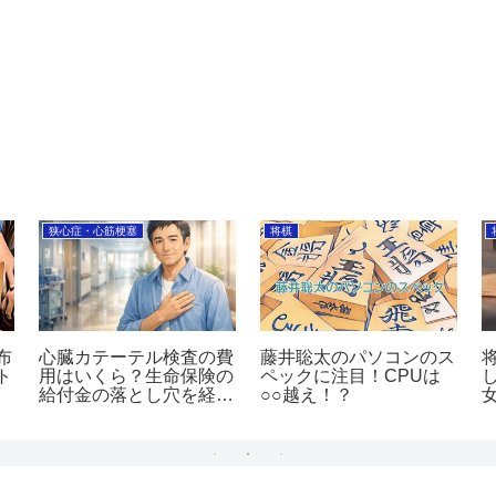
狭心症・心筋梗塞
将棋
布
心臓カテーテル検査の費
藤井聡太のパソコンのス
ト
用はいくら？生命保険の
ペックに注目！CPUは
給付金の落とし穴を経験
○○越え！？
者が解説