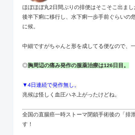
ほぼほぼ丸2日間ぶりの排便はそこそこ出まし
後半下痢に移行し、水下痢一歩手前ぐらいの
に候。
中細ですがちゃんと形を成してる便なので、一応
◎
胸周辺の痛み発作の服薬治療は126
日目。
▼
4日連続で発作無し。
兆候は怪しく血圧ハネ上がったけどね。
全国の直腸癌一時ストーマ閉鎖手術後の「排
す！