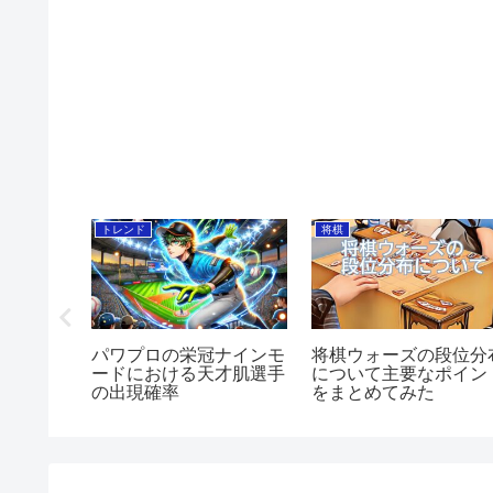
トレンド
将棋
【無料で利
パワプロの栄冠ナインモ
将棋ウォーズの段位分
レ！】
ードにおける天才肌選手
について主要なポイン
の出現確率
をまとめてみた