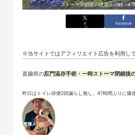
ストーマ閉鎖後の後遺症記録「4
X
Facebook
※当サイトではアフィリエイト広告を利用し
直腸癌の
肛門温存手術・一時ストーマ閉鎖後
昨日はトイレ排便2回漏らし無し。47時間ぶりに爆