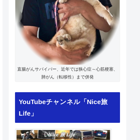
直腸がんサバイバー、近年では狭心症～心筋梗塞、
肺がん（転移性）まで併発
YouTubeチャンネル「Nice旅
Life」