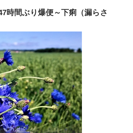
47時間ぶり爆便～下痢（漏らさ