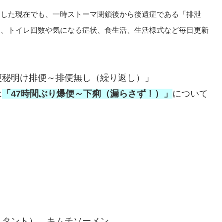
過した現在でも、一時ストーマ閉鎖後から後遺症である「排泄
は、トイレ回数や気になる症状、食生活、生活様式など毎日更新
便秘明け排便～排便無し（繰り返し）」
は
「47時間ぶり爆便～下痢（漏らさず！）」
について
スタント）、キムチソーメン。