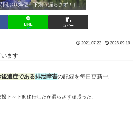
7時間ぶり爆便～下痢（漏らさず！）」
LINE
コピー
2021.07.22
2023.09.19
ています
の後遺症である
排泄障害
の記録を毎日更新中。
便投下～下痢移行したが漏らさず頑張った。