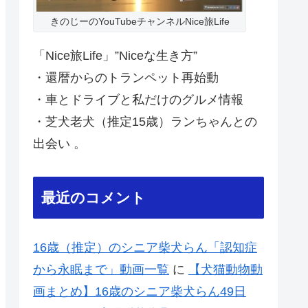
きのじーのYouTubeチャンネルNice旅Life
「Nice旅Life」”Niceな生き方”
・還暦からのトランペット再始動
・車とドライブと私だけのグルメ情報
・芝犬老犬（推定15歳）ランちゃんとの
出会い 。
最近のコメント
16歳（推定）のシニア柴犬らん「認知症
から永眠まで」動画一覧
に
【犬猫動物動
画まとめ】16歳のシニア柴犬らん49日