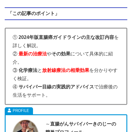
「この記事のポイント」
①
2024年版直腸癌ガイドラインの主な改訂内容
を
詳しく解説。
②
最新の治療法
や
その効果
について具体的に紹
介。
③
化学療法
と
放射線療法の相乗効果
を分かりやす
く検証。
④
サバイバー目線の実践的アドバイス
で治療後の
生活をサポート。
～
直腸がんサバイバーきのじーの