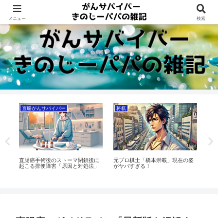
Dreams beyond 60s
メニュー
検索
直腸がんサバイバー
将棋
ト
る
直腸癌手術後のストーマ閉鎖後に
元プロ棋士「橋本崇載」現在の姿
天
者
起こる排便障害「原因と対処法」
がヤバすぎる！
を