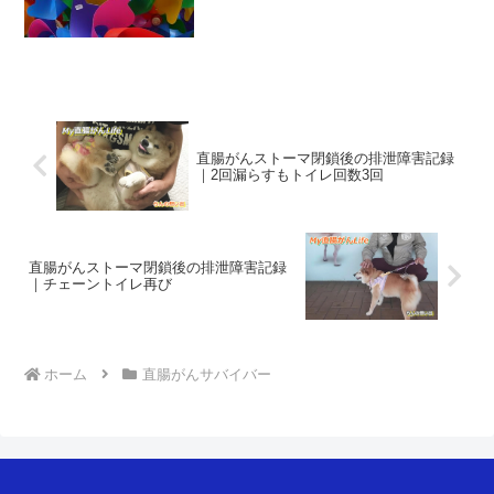
けていきましょう。
へ。例によって１時間半ぐらい待たされ
て担当医に呼ばれる。内視鏡画像を見せ
てもらった。あの...
直腸がんストーマ閉鎖後の排泄障害記録
｜2回漏らすもトイレ回数3回
直腸がんストーマ閉鎖後の排泄障害記録
｜チェーントイレ再び
ホーム
直腸がんサバイバー