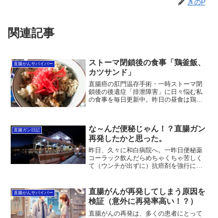
きのP
関連記事
ストーマ閉鎖後の食事「鶏釜飯、
直腸がんサバイバー
カツサンド」
直腸癌の肛門温存手術・一時ストーマ閉
鎖後の後遺症「排泄障害」に日々悩む私
の食事を毎日更新中。昨日の昼食は鶏釜
飯、夕食はカツサンド。昨日は、妻の仕
事イベントのサポートで忙しく外を飛び
回っていたため、食事は簡単に済ませま
な～んだ便秘じゃん！？直腸ガン
した。鶏釜飯はインスタン...
直腸ガン日記
再発したかと思った。
昨日、久々に和白病院へ。一昨日便秘薬
コーラック飲んだらめちゃくちゃ苦しく
て（ウンチが出ずに）抗癌剤を強行に進
める和白病院はそれ以来バックレてたん
だけど。仕方ない「腸閉塞」ならヤバイ
なと思い何と１年ぶりに行きました∩`･
直腸がんが再発してしまう原因を
直腸がんサバイバー
◇･)ﾊｲｯ!!実はこ...
検証（意外に再発率高い！？）
直腸がんの再発は、多くの患者にとって