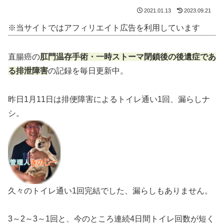
2021.01.13
2023.09.21
※当サイトではアフィリエイト広告を利用しています
直腸癌の
肛門温存手術・一時ストーマ閉鎖後の後遺症であ
る排泄障害
の記録を毎日更新中。
昨日1月11日は排便障害によるトイレ通い1回、漏らしナ
シ。
久々のトイレ通い1回完結でした、漏らしもありません。
3～2～3～1回と、今のところ連続4日間トイレ回数が短く