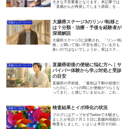
大きな不安要素となります。本記事では
「直腸がんが再発してしまう原因」を徹
底検証し、主な再発パターンやその特
徴、再発リスクを減らすための具体的な
生活習慣の改善方法を詳しく解説しま
大腸癌ステージ3のリンパ転移と
直腸がんサバイバー
す。この記事を読むことで、再発の仕組
は？分類・治療・予後を経験者が
みを理解し、日常生活にどのような工夫
深堀解説
が必要かを知ることができます。
大腸癌ステージ3と診断され、「リンパ転
移」と聞いて強い不安を感じている方も
多いのではないでしょうか。実はステー
ジ3は、治療の選択肢がはっきりしてお
り、根治を目指す段階でもあります。こ
の記事では、リンパ転移の考え方や細か
直腸癌術後の便秘に悩む方へ｜サ
直腸がんサバイバー
なステージ分類、治療や予後の目安を、
バイバー体験から学ぶ対処と受診
直腸癌ステージ3を経験した立場からやさ
の目安
しく整理しました。まずは正しい知識を
知るところから、一緒に確認していきま
直腸癌の手術後、「最初は下痢や頻便だ
しょう。
ったのに、いつの間にか便秘がつらくな
ってきた」と感じていませんか。これは
決して珍しいことではなく、術後の体の
変化によって多くの方が経験します。こ
の記事では、直腸癌術後に便秘が起こる
検査結果とイボ痔化の状況
直腸ガン日記
理由をやさしく整理し、食事や市販薬、
ブログにはアップせずTwitterで大騒ぎし
受診の目安までを体験者の視点も交えて
ましたが先日７月１５日に直腸内視鏡の
解説します。今のつらさを一人で抱え込
検査をしました。いよいよ本日その結果
まず、少し楽になるヒントを一緒に見つ
の説明があります。１１：３０和白病院