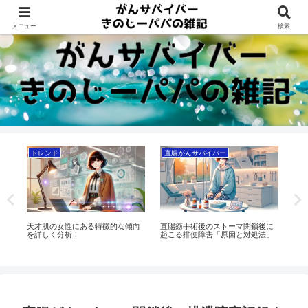
Dreams beyond 60s
メニュー
検索
トレンド
直腸がんサバイバー
狭
？
天才肌の女性にある特徴的な傾向
直腸癌手術後のストーマ閉鎖後に
心
を詳しく分析！
起こる排便障害「原因と対処法」
ら
を