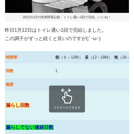
2021/1/12の排泄障害記録「トイレ通い1回で完結」いいね！
昨日1月12日はトイレ通い1回で完結しました。
この調子がずっと続くと良いのですが(;´･ω･)
時間帯
朝
（６～12時）
昼
（12～18時）
晩
（18～2
回数
1
概要
漏らし回数
スクロールできます
漏らしてない連続日数