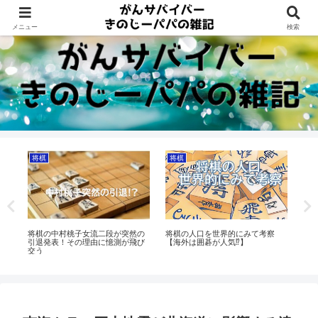
Dreams beyond 60s
メニュー
検索
将棋
将棋
将
合
将棋の中村桃子女流二段が突然の
将棋の人口を世界的にみて考察
将
】
引退発表！その理由に憶測が飛び
【海外は囲碁が人気⁉】
【
交う
丈