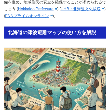
備を進め、地域住民の安全を確保することが求められるで
しょう​
(
Hokkaido Prefecture
)
(
UHB：北海道文化放送
)
(
FNNプライムオンライン
)
。
北海道の津波避難マップの使い方を解説