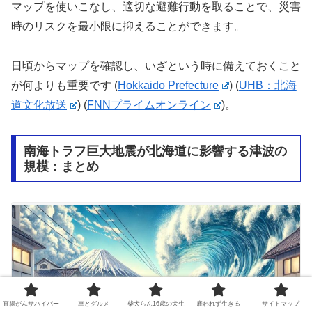
マップを使いこなし、適切な避難行動を取ることで、災害
時のリスクを最小限に抑えることができます。
日頃からマップを確認し、いざという時に備えておくこと
が何よりも重要です​
(
Hokkaido Prefecture
)
(
UHB：北海
道文化放送
)
(
FNNプライムオンライン
)
。
南海トラフ巨大地震が北海道に影響する津波の
規模：まとめ
直腸がんサバイバー
車とグルメ
柴犬らん16歳の犬生
雇われず生きる
サイトマップ