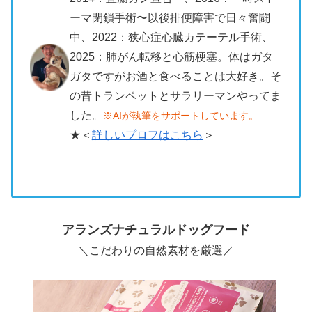
ーマ閉鎖手術〜以後排便障害で日々奮闘
中、2022：狭心症心臓カテーテル手術、
2025：肺がん転移と心筋梗塞。体はガタ
ガタですがお酒と食べることは大好き。そ
の昔トランペットとサラリーマンやってま
した。
※AIが執筆をサポートしています。
★＜
詳しいプロフはこちら
＞
アランズナチュラルドッグフード
＼
こだわりの自然素材を厳選
／