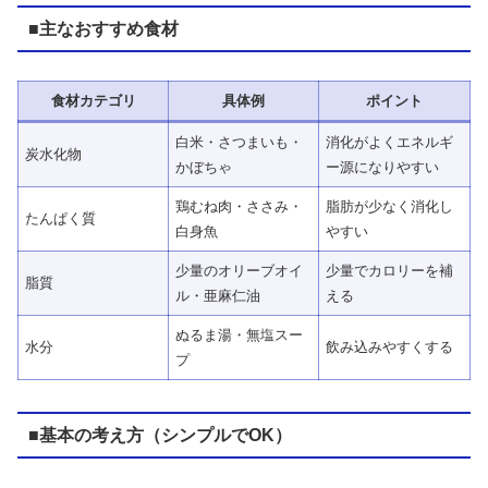
■主なおすすめ食材
食材カテゴリ
具体例
ポイント
白米・さつまいも・
消化がよくエネルギ
炭水化物
かぼちゃ
ー源になりやすい
鶏むね肉・ささみ・
脂肪が少なく消化し
たんぱく質
白身魚
やすい
少量のオリーブオイ
少量でカロリーを補
脂質
ル・亜麻仁油
える
ぬるま湯・無塩スー
水分
飲み込みやすくする
プ
■基本の考え方（シンプルでOK）