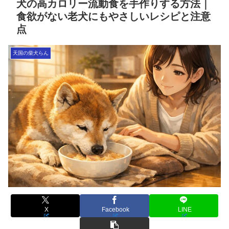
犬の高カロリー流動食を手作りする方法｜
食欲がない老犬にもやさしいレシピと注意
点
天国の柴犬らん
X
Facebook
LINE