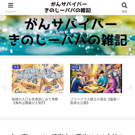
Dreams beyond 60s
メニュー
検索
将棋
将棋
トレンド
リークラス棋士の現在【最新一
将棋の中村桃子女流二段が突然の
南海トラフ巨
表を公開】
引退発表！その理由に憶測が飛び
【安全な県の
交う