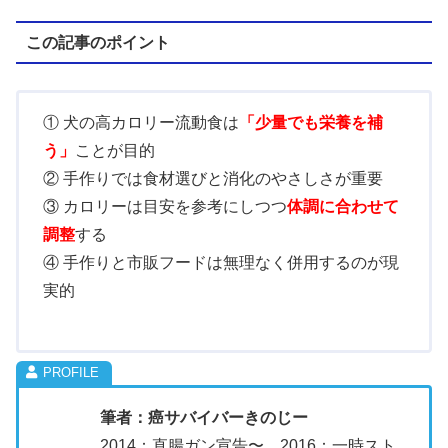
この記事のポイント
① 犬の高カロリー流動食は
「少量でも栄養を補
う」
ことが目的
② 手作りでは食材選びと消化のやさしさが重要
③ カロリーは目安を参考にしつつ
体調に合わせて
調整
する
④ 手作りと市販フードは無理なく併用するのが現
実的
筆者：癌サバイバーきのじー
2014：直腸ガン宣告〜、2016：一時スト