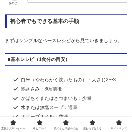
きのじー
初心者でもできる基本の手順
まずはシンプルなベースレシピから見ていきましょう。
■基本レシピ（1食分の目安）
白米（やわらかく炊いたもの）：大さじ2〜3
鶏ささみ：30g前後
かぼちゃまたはさつまいも：少量
水または無塩スープ：適量
オリーブオイル：数滴
直腸がんサバイバー
車とグルメ
柴犬らん16歳の犬生
雇われず生きる
サイトマップ