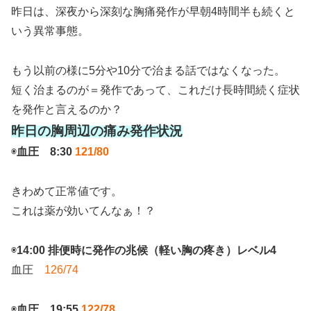
昨日は、深夜から深刻な胸痛発作が早朝4時間半も続くと
いう異常事態。
もう以前の様に5分や10分で治まる話ではなくなった。
短く治まるのが＝発作であって、これだけ長時間続く症状
を発作と言えるのか？
昨日の胸周辺の痛み発作状況
◉
血圧 8:30
121/80
きわめて正常値です。
これは薬が効いてんなぁ！？
◉
14:00 排便時に発作の兆候（軽い胸の疼き）レベル4
血圧
126/74
◉
血圧 19:55
122/78