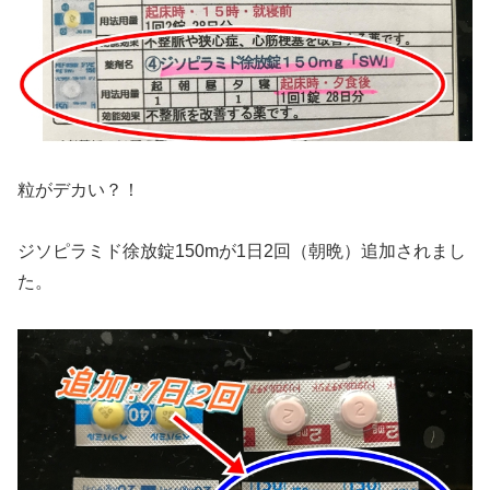
粒がデカい？！
ジソピラミド徐放錠150mが1日2回（朝晩）追加されまし
た。