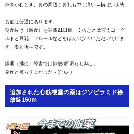
鼻をかむとき、鼻の周辺も鼻孔も中も痛い←横ばい状態。
食欲は普通にあります。
朝食抜き（減食）を実践21日目。※抜きとは言えヨーグ
ルトと豆乳、フルールなどをほんの少々いただいていま
す。妻と折半です。
排泄（排便）障害では排便3回漏らし無し。
発作と被らずよかった～(;´･ω･)
追加された心筋梗塞の薬はジソピラミド徐
放錠150m