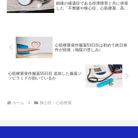
鎖後の後遺症である排泄障害と共に併発
した「不整脈や狭心症、心筋梗塞、高血
圧」の治療状況を毎日更新中。昨日服薬
16日目は、朝方に昨夜の後遺症で背中真
ん中が凝って違和感を感じたほか日中は
好調でした。それも、心...
心筋梗塞発作服薬53日目は初めて終日発
作が頻発（地獄の苦しみ）
心筋梗塞発作服薬55日目 追加した服薬ジ
ソピラミドが効いているか
ホーム
狭心症・心筋梗塞