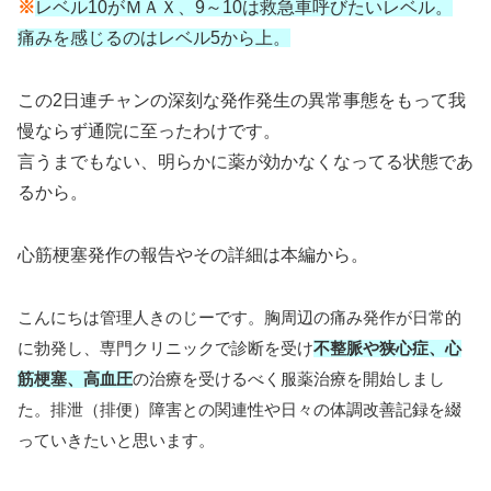
※
レベル10がＭＡＸ、9～10は救急車呼びたいレベル。
痛みを感じるのはレベル5から上。
この2日連チャンの深刻な発作発生の異常事態をもって我
慢ならず通院に至ったわけです。
言うまでもない、明らかに薬が効かなくなってる状態であ
るから。
心筋梗塞発作の報告やその詳細は本編から。
こんにちは管理人きのじーです。胸周辺の痛み発作が日常的
に勃発し、専門クリニックで診断を受け
不整脈や狭心症、心
筋梗塞、高血圧
の治療を受けるべく服薬治療を開始しまし
た。排泄（排便）障害との関連性や日々の体調改善記録を綴
っていきたいと思います。