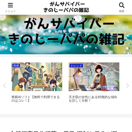
Dreams beyond 60s
メニュー
検索
将棋
トレンド
将
一
将棋AIソフト【無料で利用できる
天才肌の女性にある特徴的な傾向
将
のはコレ！】
を詳しく分析！
主