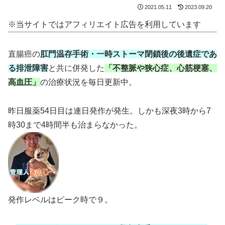
2021.05.11
2023.09.20
※当サイトではアフィリエイト広告を利用しています
直腸癌の
肛門温存手術・一時ストーマ閉鎖後の後遺症であ
る排泄障害
と共に併発した
「不整脈や狭心症、心筋梗塞、
高血圧」
の治療状況を毎日更新中。
昨日服薬54日目は連日発作が発生。しかも深夜3時から7
時30まで4時間半も治まらなかった。
発作レベルはピーク時で９。