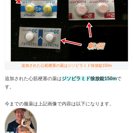
追加された心筋梗塞の薬はジソピラミド徐放錠150m
追加された心筋梗塞の薬は
ジソピラミド徐放錠150m
で
す。
今までの服薬は上記画像で内容は以下になります。