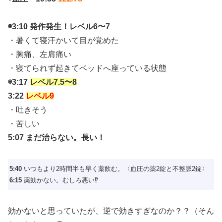
◉3:10 発作発生！レベル6〜7
・暑くて寝汗かいて目が覚めた
・胸痛、左肩痛い
・寝てられず起きてベッドへ座っている状態
◉3:17
レベル7.5〜8
3:22
レベル9
・吐きそう
・苦しい
5:07 まだ治らない。長い！
5:40
いつもより2時間半も早く薬飲む。〈血圧の薬2錠と不整脈2錠〉
6:15
薬効かない。むしろ悪い⁉️
効かないと思っていたが、逆で効きすぎなのか？？（そん