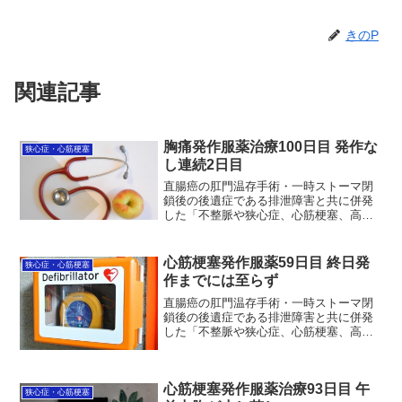
きのP
関連記事
胸痛発作服薬治療100日目 発作な
狭心症・心筋梗塞
し連続2日目
直腸癌の肛門温存手術・一時ストーマ閉
鎖後の後遺症である排泄障害と共に併発
した「不整脈や狭心症、心筋梗塞、高血
圧」の治療状況を毎日更新中。今日で服
薬治療は100日目になりました。発作は昨
日に続きナッシング。連続2日目がそれほ
心筋梗塞発作服薬59日目 終日発
狭心症・心筋梗塞
ど珍しいんかい？珍...
作までには至らず
直腸癌の肛門温存手術・一時ストーマ閉
鎖後の後遺症である排泄障害と共に併発
した「不整脈や狭心症、心筋梗塞、高血
圧」の治療状況を毎日更新中。昨日服薬
59日目は、日付が変わり早朝までは発作
は起きませんでした。正確には朝方5：10
心筋梗塞発作服薬治療93日目 午
の頻便トイレ7回目...
狭心症・心筋梗塞