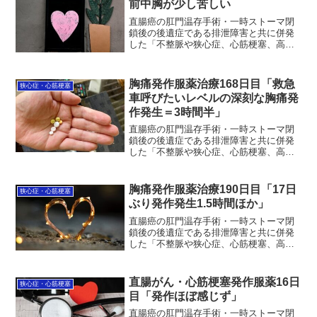
前中胸が少し苦しい
直腸癌の肛門温存手術・一時ストーマ閉
鎖後の後遺症である排泄障害と共に併発
した「不整脈や狭心症、心筋梗塞、高血
圧」の治療状況を毎日更新中。今現在、
服薬治療93日目。昨日は発作は無かった
が起床後より頻繁に胸が苦しくなる。呼
胸痛発作服薬治療168日目「救急
狭心症・心筋梗塞
吸ではなくあくまで胸痛...
車呼びたいレベルの深刻な胸痛発
作発生＝3時間半」
直腸癌の肛門温存手術・一時ストーマ閉
鎖後の後遺症である排泄障害と共に併発
した「不整脈や狭心症、心筋梗塞、高血
圧」の治療状況を毎日更新中。9月4日服
薬治療（＝168日目）。深夜2:00に救急車
呼びたいレベルの深刻な胸痛発作発生。
胸痛発作服薬治療190日目「17日
狭心症・心筋梗塞
ここまで辛いの...
ぶり発作発生1.5時間ほか」
直腸癌の肛門温存手術・一時ストーマ閉
鎖後の後遺症である排泄障害と共に併発
した「不整脈や狭心症、心筋梗塞、高血
圧」の治療状況を毎日更新中。9月26日服
薬治療（＝190日目）。17日ぶりに1時間
半ほど胸痛発作他が発生。時間は夜中
直腸がん・心筋梗塞発作服薬16日
狭心症・心筋梗塞
2:45。なんだ...
目「発作ほぼ感じず」
直腸癌の肛門温存手術・一時ストーマ閉