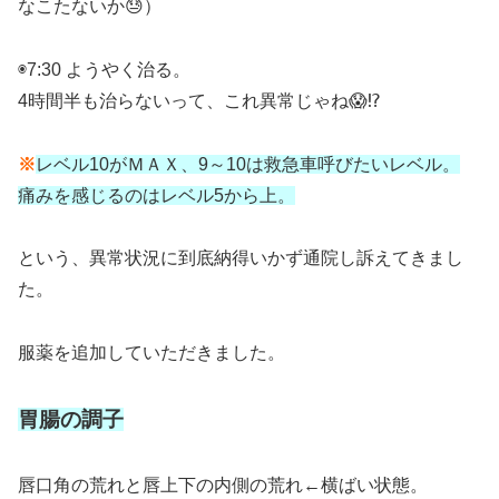
なこたないか😓）
◉7:30 ようやく治る。
4時間半も治らないって、これ異常じゃね😱⁉️
※
レベル10がＭＡＸ、9～10は救急車呼びたいレベル。
痛みを感じるのはレベル5から上。
という、異常状況に到底納得いかず通院し訴えてきまし
た。
服薬を追加していただきました。
胃腸の調子
唇口角の荒れと唇上下の内側の荒れ←横ばい状態。