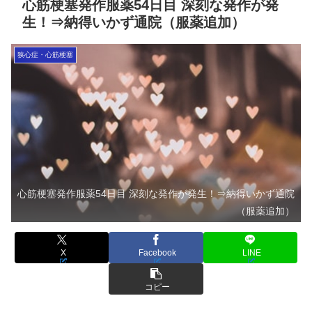
心筋梗塞発作服薬54日目 深刻な発作が発
生！⇒納得いかず通院（服薬追加）
狭心症・心筋梗塞
心筋梗塞発作服薬54日目 深刻な発作が発生！⇒納得いかず通院
（服薬追加）
X
Facebook
LINE
コピー