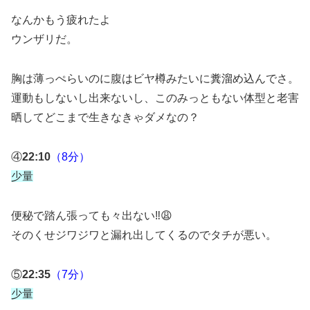
なんかもう疲れたよ
ウンザリだ。
胸は薄っぺらいのに腹はビヤ樽みたいに糞溜め込んでさ。
運動もしないし出来ないし、このみっともない体型と老害
晒してどこまで生きなきゃダメなの？
④
22:10
（8分）
少量
便秘で踏ん張っても々出ない‼️😩
そのくせジワジワと漏れ出してくるのでタチが悪い。
⑤
22:35
（7分）
少量