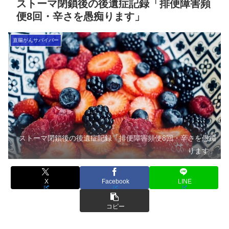
ストーマ閉鎖後の後遺症記録「排便障害頻
便8回・辛さを愚痴ります」
直腸がんサバイバー
ストーマ閉鎖後の後遺症記録「排便障害頻便8回・辛さを愚痴
ります」
X
Facebook
LINE
コピー