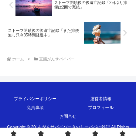
ストーマ閉鎖後の後遺症記録「2日ぶり排
便は2回で完結」
ストーマ閉鎖後の後遺症記録「また排便
無し只今35時間経過中」
ホーム
直腸がんサバイバー
プライバシーポリシー
運営者情報
免責事項
プロフィール
お問合せ
Copyright © 2014 がんサバイバーきのじーパパの雑記 All Rights
Reserved.