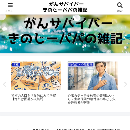
Dreams beyond 60s
メニュー
検索
将棋
狭心症・心筋梗塞
ト
姿
将棋の人口を世界的にみて考察
心臓カテーテル検査の費用はいく
天
【海外は囲碁が人気⁉】
ら？生命保険の給付金の落とし穴
を
を経験者が解説