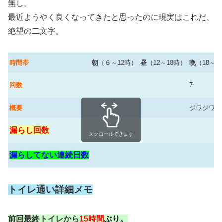
無し。
最近ようやく良くなってきたと思ったのに現実はこれだ、
絶望の二文字。
時間帯
朝
（６～12時）
昼
（12～18時）
晩
（18～2
回数
7
概要
ジワジワと
漏らし回数
スクロールできます
漏らしてない連続日数
トイレ通い詳細メモ
前回最終トイレから
15時間
ぶり。