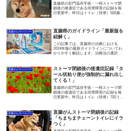
直腸癌の肛門温存手術・一時ストーマ閉
鎖後の後遺症である排泄障害の記録を毎
日更新中。昨日はトイレ（排便）5回漏ら
し無し。便が肛門に常に挟まり詰まり不
快である。肛門痛は治まったようだ。便
が出にくく、常に肛門に引っかかったま
直腸癌のガイドライン「最新版を
まトイレを終えなくちゃ...
直腸がんサバイバー
紐解く」
この記事では、直腸癌の治療における
2024年版の最新ガイドラインについてわ
かりやすく解説します。治療法の選択肢
や新たな治療法、そして私自身のサバイ
バー経験から得た実践的なアドバイスを
お届けします。この記事を読むことで、
ストーマ閉鎖後の後遺症記録「タ
直腸がんサバイバー
治療の最新情報を理解し、安心して自分
ール状粘り便が強制的に漏れ出し
に最適な治療法を選ぶ手助けになりま
てくる！」
す。
直腸癌の肛門温存手術・一時ストーマ閉
鎖後の後遺症である排泄障害の記録を毎
日更新中。昨日はトイレ（排便）7回うち
漏らし4回。夕刻まではおならプスプスい
くらひっても怪しいが漏らさなかったの
に、途中からタール状粘り便が強制的に
直腸がんストーマ閉鎖後の記録
直腸がんサバイバー
漏れ出してくる事態に...
「ちまちまチェーントイレにイラ
つく」