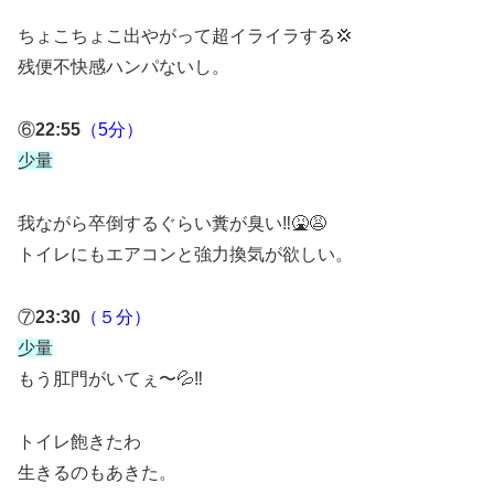
ちょこちょこ出やがって超イライラする💢
残便不快感ハンパないし。
⑥
22:55
（5分）
少量
我ながら卒倒するぐらい糞が臭い‼️🤮😩
トイレにもエアコンと強力換気が欲しい。
⑦
23:30
（５分）
少量
もう肛門がいてぇ〜💦‼️
トイレ飽きたわ
生きるのもあきた。