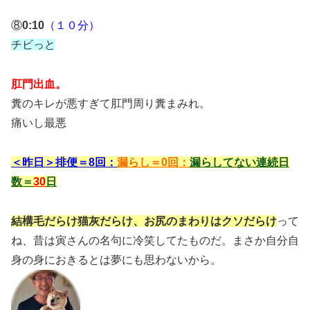
⑧
0:10
（１０分）
チビっと
肛門出血。
糞のキレが悪すぎて肛門周り糞まみれ。
痛いし最悪
＜昨日＞排便＝8回：
漏らし＝0回：
漏らしてない連続日
数＝
30
日
結構毛だらけ猫灰だらけ、お尻のまわりはクソだらけ
って
ね、昔は寅さんの名句に冷笑してたものだ。まさか自分自
身の身におきるとは夢にも思わないから。