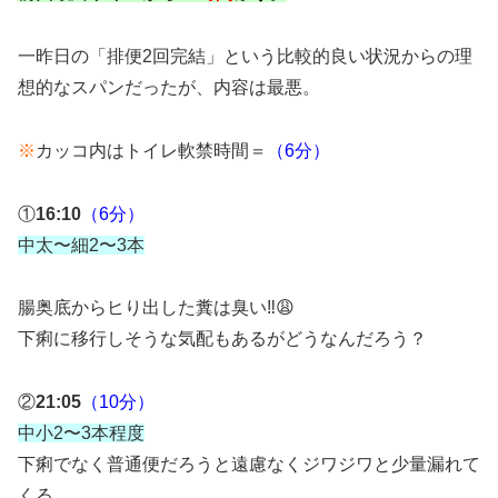
一昨日の「排便2回完結」という比較的良い状況からの理
想的なスパンだったが、内容は最悪。
※
カッコ内はトイレ軟禁時間＝
（6分）
①
16:10
（6分）
中太〜細2〜3本
腸奥底からヒり出した糞は臭い‼️😩
下痢に移行しそうな気配もあるがどうなんだろう？
②
21:05
（10分）
中小2〜3本程度
下痢でなく普通便だろうと遠慮なくジワジワと少量漏れて
くる。