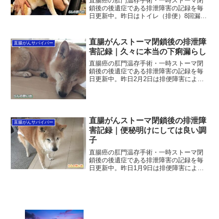
直腸癌の肛門温存手術・一時ストーマ閉
鎖後の後遺症である排泄障害の記録を毎
日更新中。昨日はトイレ（排便）8回漏ら
し無し。最初の1回のみ模範的？な排便
で、自画自賛したのも束の間、どんどん
チクチク痛みは増していった。そして、
直腸がんストーマ閉鎖後の排泄障
直腸がんサバイバー
ちまちまチェーントイレ...
害記録｜久々に本当の下痢漏らし
直腸癌の肛門温存手術・一時ストーマ閉
鎖後の後遺症である排泄障害の記録を毎
日更新中。昨日2月2日は排便障害による
トイレ通いは5回、うち漏らし2回。漏ら
し2回は極小でした。相当我慢しただけに
悔しい思いです。「久々本当の下痢漏ら
し」とは、私は滅多...
直腸がんストーマ閉鎖後の排泄障
直腸がんサバイバー
害記録｜便秘明けにしては良い調
子
直腸癌の肛門温存手術・一時ストーマ閉
鎖後の後遺症である排泄障害の記録を毎
日更新中。昨日1月9日は排便障害による
トイレ通い3回、うち漏らしナシ。45時間
ぶりの便秘明けにしては、しっぺ返しの
トイレ通いも不快痛もない不思議な感覚
の1日でした。便秘...