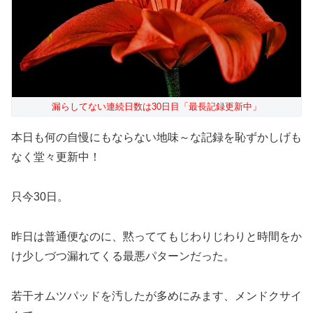
漏らしてない連続日数は30日目「最長記録更新中」
本日も何の自慢にもならない地味～な記録を恥ずかしげも
なく堂々更新中！
只今30日。
昨日は普通便なのに、黙っててもじわりじわりと時間をか
け少しづつ漏れてくる最悪パターンだった。
若干オムツパッドを汚したが多めにみます、メンドクサイ