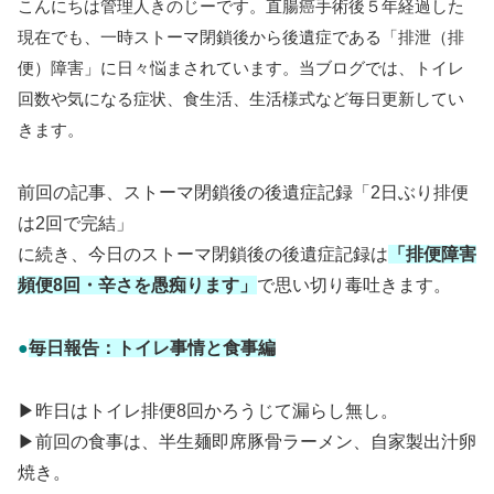
こんにちは管理人きのじーです。直腸癌手術後５年経過した
現在でも、一時ストーマ閉鎖後から後遺症である「排泄（排
便）障害」に日々悩まされています。当ブログでは、トイレ
回数や気になる症状、食生活、生活様式など毎日更新してい
きます。
前回の記事、ストーマ閉鎖後の後遺症記録「2日ぶり排便
は2回で完結」
に続き、今日のストーマ閉鎖後の後遺症記録は
「排便障害
頻便8回・辛さを愚痴ります」
で思い切り毒吐きます。
●
毎日報告：トイレ事情と食事編
▶昨日はトイレ排便8回かろうじて漏らし無し。
▶前回の食事は、半生麺即席豚骨ラーメン、自家製出汁卵
焼き。