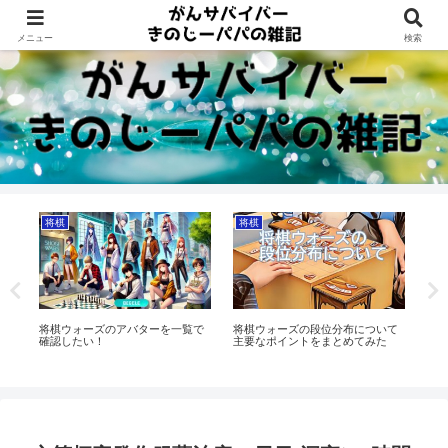
Dreams beyond 60s
メニュー
検索
将棋
将棋
将
る
将棋ウォーズのアバターを一覧で
将棋ウォーズの段位分布について
藤
確認したい！
主要なポイントをまとめてみた