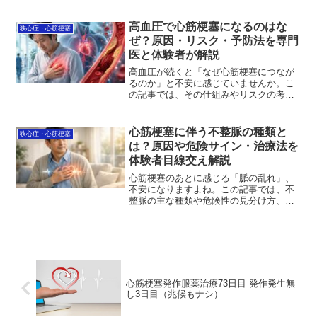
の記事では、診断が難しくなる理由や見
逃さないための検査方法、注意すべき症
状までをわかりやすく整理しています。
高血圧で心筋梗塞になるのはな
狭心症・心筋梗塞
正しい知識を知ることで、いざというと
ぜ？原因・リスク・予防法を専門
きの判断に役立ち、安心につながりま
医と体験者が解説
す。まずは基本から一緒に確認していき
ましょう。
高血圧が続くと「なぜ心筋梗塞につなが
るのか」と不安に感じていませんか。こ
の記事では、その仕組みやリスクの考え
方、そして日常でできる予防策までをわ
かりやすく整理しています。正しく知る
ことで、過度に怖がらずに対策を考えら
心筋梗塞に伴う不整脈の種類と
狭心症・心筋梗塞
れるようになります。まずは原因と向き
は？原因や危険サイン・治療法を
合い、できることから一緒に始めていき
体験者目線交え解説
ましょう。
心筋梗塞のあとに感じる「脈の乱れ」、
不安になりますよね。この記事では、不
整脈の主な種類や危険性の見分け方、症
状・治療・予防までをわかりやすく整理
しています。知識を持つことで、必要以
上に怖がらず落ち着いて判断できるよう
になります。まずは基本を押さえなが
ら、ご自身の状態を見つめ直すところか
ら始めていきましょう。
心筋梗塞発作服薬治療73日目 発作発生無
し3日目（兆候もナシ）