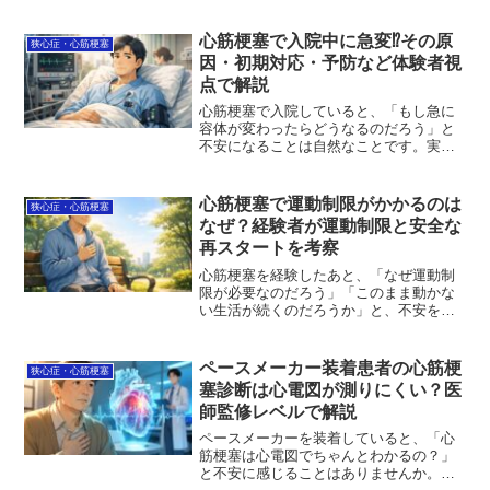
圧」の治療状況を毎日更新中。服薬治療
122日目。朝方7:35多少辛く長い発作（1
時間半）が発生した。今回も「連続発作
心筋梗塞で入院中に急変⁉その原
狭心症・心筋梗塞
無し記録」は3日...
因・初期対応・予防など体験者視
点で解説
心筋梗塞で入院していると、「もし急に
容体が変わったらどうなるのだろう」と
不安になることは自然なことです。実
は、入院中でも急変が起こる可能性はゼ
ロではありませんが、病院にはそのため
の備えと対応体制があります。この記事
心筋梗塞で運動制限がかかるのは
狭心症・心筋梗塞
では、入院中に起こりやすい急変の原因
なぜ？経験者が運動制限と安全な
やサイン、病院での対応、そして不安を
再スタートを考察
減らすためにできることを、体験者の視
点も交えてやさしく解説します。まずは
心筋梗塞を経験したあと、「なぜ運動制
正しい知識を知るところから、一緒に確
限が必要なのだろう」「このまま動かな
認していきましょう。
い生活が続くのだろうか」と、不安を抱
えている方は少なくありません。狭心症
のときと違い、心筋梗塞では運動への向
き合い方が変わるため、戸惑うのはとて
ペースメーカー装着患者の心筋梗
狭心症・心筋梗塞
も自然なことです。この記事では、心筋
塞診断は心電図が測りにくい？医
梗塞後に運動制限がかかる理由や、安全
師監修レベルで解説
に体を動かすための考え方を、専門的な
視点と体験に寄り添いながら解説しま
ペースメーカーを装着していると、「心
す。まずは正しい知識を知るところか
筋梗塞は心電図でちゃんとわかるの？」
ら、一緒に安心への一歩を踏み出してい
と不安に感じることはありませんか。こ
きましょう。