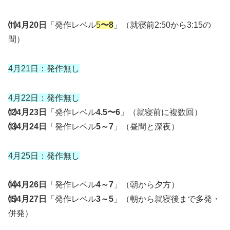
⑾4月20日
「発作レベル
5
〜8
」（就寝前2:50から3:15の
間）
4月21日：発作無し
4月22日：発作無し
⑿4月23日
「発作レベル
4.5〜6
」（就寝前に複数回）
⒀4月24日
「発作レベル
5～7
」（昼間と深夜）
4月25日：発作無し
⒁4月26日
「発作レベル
4～7
」（朝から夕方）
⒂4月27日
「発作レベル
3～5
」（朝から就寝後まで多発・
併発）