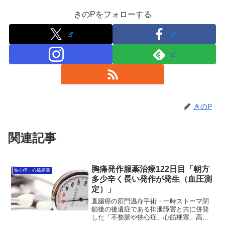
きのPをフォローする
きのP
関連記事
胸痛発作服薬治療122日目「朝方
狭心症・心筋梗塞
多少辛く長い発作が発生（血圧測
定）」
直腸癌の肛門温存手術・一時ストーマ閉
鎖後の後遺症である排泄障害と共に併発
した「不整脈や狭心症、心筋梗塞、高血