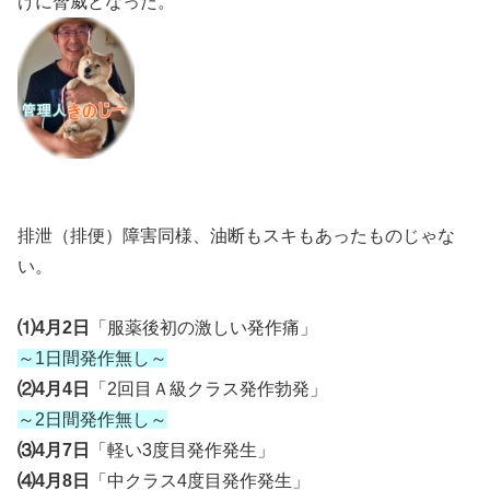
けに脅威となった。
排泄（排便）障害同様、油断もスキもあったものじゃな
い。
⑴4月2日
「服薬後初の激しい発作痛」
～1日間発作無し～
⑵4月4日
「2回目Ａ級クラス発作勃発」
～2日間発作無し～
⑶4月7日
「軽い3度目発作発生」
⑷4月8日
「中クラス4度目発作発生」