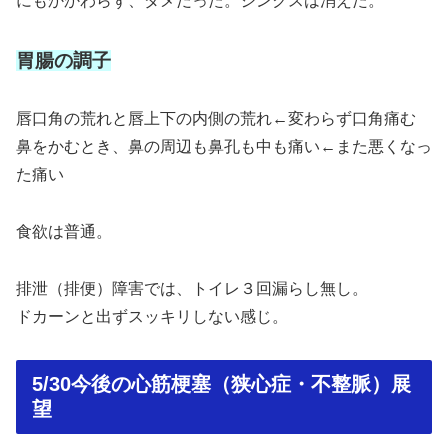
にもかかわらず、ダメだった。ジンクスは消えた。
胃腸の調子
唇口角の荒れと唇上下の内側の荒れ←変わらず口角痛む
鼻をかむとき、鼻の周辺も鼻孔も中も痛い←また悪くなっ
た痛い
食欲は普通。
排泄（排便）障害では、トイレ３回漏らし無し。
ドカーンと出ずスッキリしない感じ。
5/30今後の心筋梗塞（狭心症・不整脈）展
望