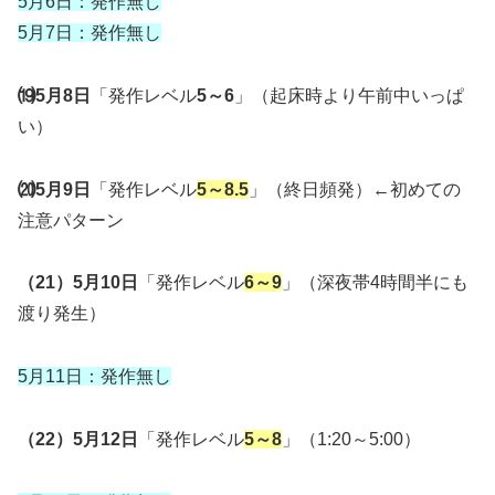
5月6日：発作無し
5月7日：発作無し
⒆5月8日
「発作レベル
5～6
」（起床時より午前中いっぱ
い）
⒇5月9日
「発作レベル
5～8.5
」（終日頻発）←初めての
注意パターン
（21）5月10日
「発作レベル
6～9
」（深夜帯4時間半にも
渡り発生）
5月11日：発作無し
（22）5月12日
「発作レベル
5～8
」（1:20～5:00）