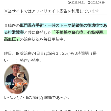
2021.05.31
2023.09.19
※当サイトではアフィリエイト広告を利用しています
直腸癌の
肛門温存手術・一時ストーマ閉鎖後の後遺症であ
る排泄障害
と共に併発した
「不整脈や狭心症、心筋梗塞、
高血圧」
の治療状況を毎日更新中。
昨日、服薬治療74日目は深夜3：25から3時間弱（長
い！！）発作が発生。
レベルも7～8の深刻な胸痛であった。