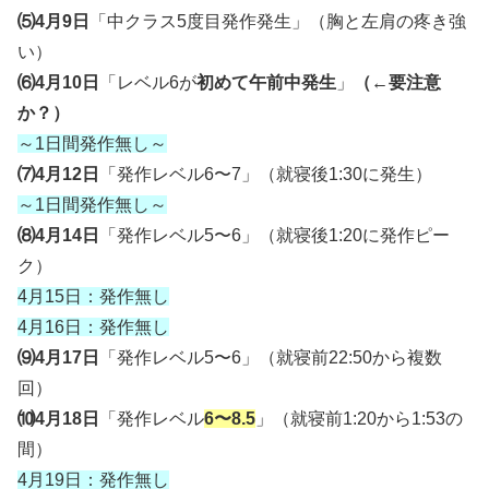
⑸4月9日
「中クラス5度目発作発生」（胸と左肩の疼き強
い）
⑹4月10日
「レベル6が
初めて午前中発生
」
（←要注意
か？）
～1日間発作無し～
⑺4月12日
「発作レベル6〜7」（就寝後1:30に発生）
～1日間発作無し～
⑻4月14日
「発作レベル5〜6」（就寝後1:20に発作ピー
ク）
4月15日：発作無し
4月16日：発作無し
⑼4月17日
「発作レベル5〜6」（就寝前22:50から複数
回）
⑽4月18日
「発作レベル
6〜8.5
」（就寝前1:20から1:53の
間）
4月19日：発作無し