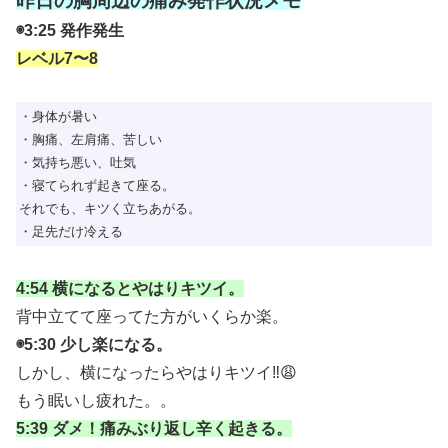
昨日の胸周辺の痛み発作状況メモ
◉3:25 発作発生
レベル7〜8
・身体が暑い
・胸痛、左肩痛、苦しい
・気持ち悪い、吐気
・寝てられず起きて座る。
それでも、キツく立ちあがる。
・足先だけ冷える
4:54 横になるとやはりキツイ。
背中立てて座ってた方がいくらか楽。
◉5:30 少し楽になる。
しかし、横になったらやはりキツイ‼️😩
もう眠いし疲れた。。
5:39 ダメ！痛みぶり返し辛く起きる。