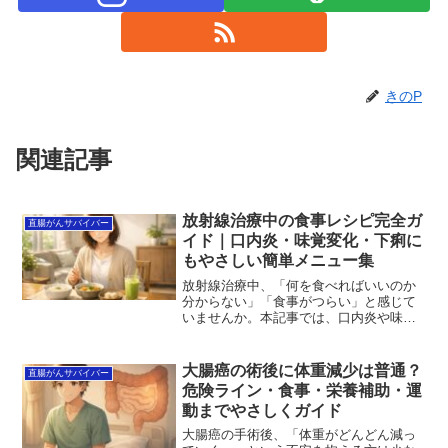
きのP
関連記事
放射線治療中の食事レシピ完全ガ
直腸がんサバイバー
イド｜口内炎・味覚変化・下痢に
もやさしい簡単メニュー集
放射線治療中、「何を食べればいいのか
分からない」「食事がつらい」と感じて
いませんか。本記事では、口内炎や味覚
変化、下痢・便秘などの症状に合わせた
食事レシピや工夫をわかりやすく解説し
ます。無理なく栄養をとる方法を知るこ
大腸癌の術後に体重減少は普通？
直腸がんサバイバー
とで、日々の負担を少し軽くするヒント
危険ライン・食事・栄養補助・運
が見つかります。まずは今の体に合った
動までやさしくガイド
食べ方から、一緒に整えていきましょ
う。
大腸癌の手術後、「体重がどんどん減っ