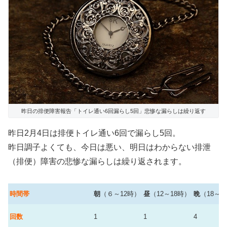
昨日の排便障害報告「トイレ通い6回漏らし5回」悲惨な漏らしは繰り返す
昨日2月4日は排便トイレ通い6回で漏らし5回。
昨日調子よくても、今日は悪い、明日はわからない排泄
（排便）障害の悲惨な漏らしは繰り返されます。
時間帯
朝
（６～12時）
昼
（12～18時）
晩
（18～2
回数
1
1
4