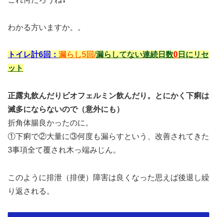
わかる方いますか。。
トイレ計6回：
漏らし5回/
漏らしてない連続日数
0
日にリセ
ット
正露丸飲んだりビオフェルミン飲んだり。とにかく下痢は
滅多にならないので（意外にも）
折角体腸良かったのに。
①下痢で②大量に③何度も漏らすという、改善されてきた
3事項全て覆され木っ端みじん。
このように排泄（排便）障害は良くなった思えば後退し繰
り返される。