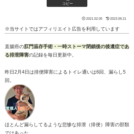
コピー
2021.02.05
2023.09.21
※当サイトではアフィリエイト広告を利用しています
直腸癌の
肛門温存手術・一時ストーマ閉鎖後の後遺症であ
る排泄障害
の記録を毎日更新中。
昨日2月4日は排便障害によるトイレ通いは6回、漏らし5
回。
ほとんど漏らしてるような悲惨な排泄（排便）障害の部類
ではあった。