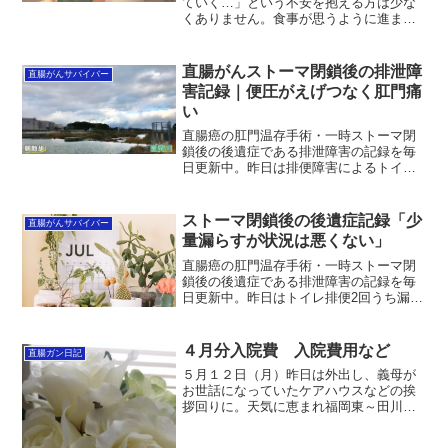
ていく…」という不安を抱える方は少な
くありません。食事が思うように進まな
かったり、腸の働きが乱れたりと、術後
特有の変化が重なる時期だからこそ戸惑
いを感じやすいものです。この記事で
直腸がんストーマ閉鎖後の排泄障
直腸がんサバイバー
は、体重が減る理由や危険ライン、回復
害記録｜便圧がえげつなく肛門痛
につながる食事・栄養・運動のポイント
い
をやさしく整理しました。少しずつ理解
しながら、ご自身のペースでケアを進め
直腸癌の肛門温存手術・一時ストーマ閉
る参考にしていただければ幸いです。
鎖後の後遺症である排泄障害の記録を毎
日更新中。昨日は排便障害によるトイレ
通い9回、漏らしナシ。便秘気味で溜まっ
た便圧により肛門が圧迫され痛い！さほ
ど硬い便でもないのだが、肛門に詰ま
ストーマ閉鎖後の後遺症記録「少
直腸がんサバイバー
る・挟まる痛みと残便不快...
量漏らすが状況は悪くない」
直腸癌の肛門温存手術・一時ストーマ閉
鎖後の後遺症である排泄障害の記録を毎
日更新中。昨日はトイレ排便2回うち漏ら
し1回。僅かに微量漏らしてしまったが状
況は悪くない。トイレ2回で完結したこと
とリスクが高い中下痢にも関わらず、極
４月分入院費 入院費用など
直腸ガン日記
少量の漏らしで耐え...
５月１２日（月）昨日は外出し、義母が
お世話になっていたケアハウスなどの挨
拶回りに。天気に恵まれ福岡東～田川～
八幡東区～全自宅１５０Kのドライブ楽し
かったです。都内と違って土日でほぼス