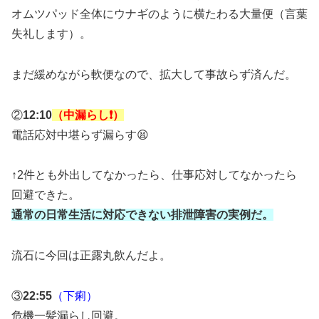
オムツパッド全体にウナギのように横たわる大量便（言葉
失礼します）。
まだ緩めながら軟便なので、拡大して事故らず済んだ。
②
12:10
（中漏らし❗️）
電話応対中堪らず漏らす😫
↑2件とも外出してなかったら、仕事応対してなかったら
回避できた。
通常の日常生活に対応できない排泄障害の実例だ。
流石に今回は正露丸飲んだよ。
③
22:55
（下痢）
危機一髪漏らし回避。