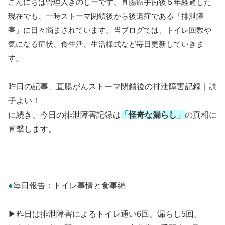
こんにちは管理人きのじーです。直腸癌手術後５年経過した
現在でも、一時ストーマ閉鎖後から後遺症である「排泄障
害」に日々悩まされています。当ブログでは、トイレ回数や
気になる症状、食生活、生活様式など毎日更新していきま
す。
昨日の記事、直腸がんストーマ閉鎖後の排泄障害記録｜調
子よい！
に続き、今日の排泄障害記録は
「怪奇な漏らし」
の真相に
直撃します。
●
毎日報告：トイレ事情と食事編
▶昨日は排泄障害によるトイレ通い6回、漏らし5回。