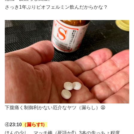
さっき1年ぶりビオフェルミン飲んだからかな？
下腹痛く制御利かない厄介なヤツ（漏らし）😫
④
23:10
（漏らす❗️）
ほんの少し、マッチ棒（死語か⁉︎）3本の先っちょ程度。