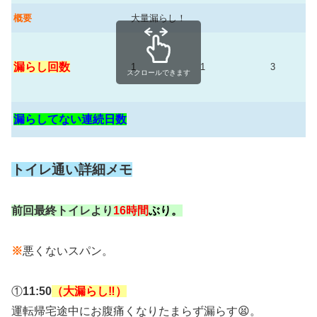
概要
大量漏らし！
漏らし回数
1
1
3
スクロールできます
漏らしてない連続日数
トイレ通い詳細メモ
前回最終トイレより
16時間
ぶり。
※
悪くないスパン。
①
11:50
（大漏らし‼️）
運転帰宅途中にお腹痛くなりたまらず漏らす😫。