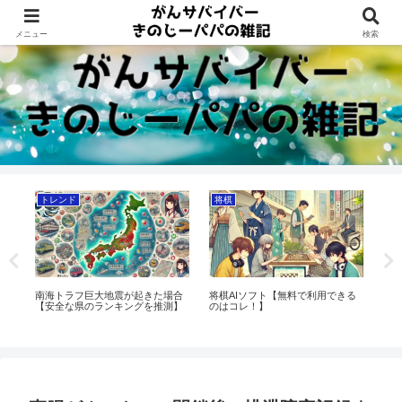
Dreams beyond 60s
メニュー
検索
トレンド
将棋
将
南海トラフ巨大地震が起きた場合
将棋AIソフト【無料で利用できる
将
【安全な県のランキングを推測】
のはコレ！】
主