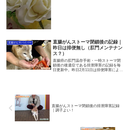
トレスなく車で移動できるのが良いです
ね。木々山々の緑がクリ...
直腸がんストーマ閉鎖後の記録｜
直腸がんサバイバー
昨日は排便無し（肛門メンテナン
ス？）
直腸癌の肛門温存手術・一時ストーマ閉
鎖後の後遺症である排泄障害の記録を毎
日更新中。昨日2月11日は排便障害による
トイレ通いはありませんでした。従って
漏らしも無し。一昨日が、久々にかなり
凄惨な連続7回下痢漏らしだったこともあ
り、腸内は空っぽだ...
直腸がんストーマ閉鎖後の排泄障害記録
｜調子よい！