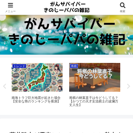
Dreams beyond 60s
メニュー
検索
トレンド
将棋
将
姿
南海トラフ巨大地震が起きた場合
将棋の林葉直子は今どうしてる？
将棋
【安全な県のランキングを推測】
【かつての天才女流棋士の波瀾万
の
丈人生】