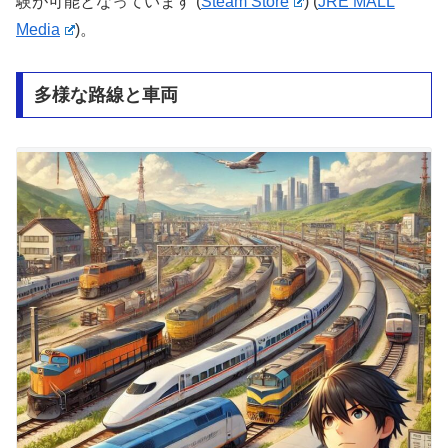
験が可能となっています​
(
Steam Store
)
(
JRE MALL
Media
)
​。
多様な路線と車両