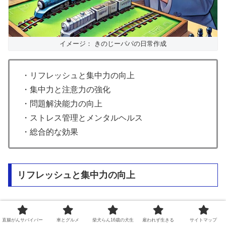
イメージ： きのじーパパの日常作成
・リフレッシュと集中力の向上
・集中力と注意力の強化
・問題解決能力の向上
・ストレス管理とメンタルヘルス
・総合的な効果
リフレッシュと集中力の向上
トレインシミュレーターは、将棋の練習において重要な役
直腸がんサバイバー
車とグルメ
柴犬らん16歳の犬生
雇われず生きる
サイトマップ
割を果たしています。