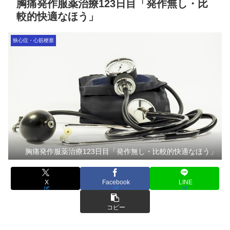
胸痛発作服薬治療123日目「発作無し・比
較的快適なほう」
狭心症・心筋梗塞
胸痛発作服薬治療123日目「発作無し・比較的快適なほう」
X
Facebook
LINE
コピー