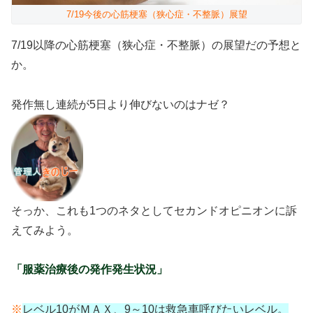
7/19今後の心筋梗塞（狭心症・不整脈）展望
7/19以降の心筋梗塞（狭心症・不整脈）の展望だの予想と
か。
発作無し連続が5日より伸びないのはナゼ？
そっか、これも1つのネタとしてセカンドオピニオンに訴
えてみよう。
「服薬治療後の発作発生状況」
※
レベル10がＭＡＸ、9～10は救急車呼びたいレベル。