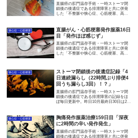
識を知ることで、不安な症状に落ち着い
直腸癌の肛門温存手術・一時ストーマ閉
て向き合えるようになります。まずは原
鎖後の後遺症である排泄障害と共に併発
因を理解するところから、一緒に確認し
した「不整脈や狭心症、心筋梗塞、高血
ていきましょう。
圧」の治療状況を毎日更新中。今日で服
薬治療は107日目。9:25に軽く短い発作発
生、レベル5。※レベル10がＭＡＸ、9～
直腸がん・心筋梗塞発作服薬16日
狭心症・心筋梗塞
10は救急車...
目「発作ほぼ感じず」
直腸癌の肛門温存手術・一時ストーマ閉
鎖後の後遺症である排泄障害と共に併発
した「不整脈や狭心症、心筋梗塞、高血
圧」の治療状況を毎日更新中。昨日服薬
16日目は、朝方に昨夜の後遺症で背中真
ん中が凝って違和感を感じたほか日中は
ストーマ閉鎖後の後遺症記録「4
好調でした。それも、心...
狭心症・心筋梗塞
日連続漏らし（22時間ぶり排便4
回うち漏らし3回）！？」
直腸癌の肛門温存手術・一時ストーマ閉
鎖後の後遺症である排泄障害の記録をほ
ぼ毎日更新中。昨日10月最終日30日は22
時間ぶりの排便4回（うち微量漏らし3
回！？）。4日連続での漏らし行為。え～
4日連続かよ…！？さらなるカオス世界は
胸痛発作服薬治療159日目「深夜
狭心症・心筋梗塞
現実化へと深ま...
に2時間の辛い発作発生」
直腸癌の肛門温存手術・一時ストーマ閉
鎖後の後遺症である排泄障害と共に併発