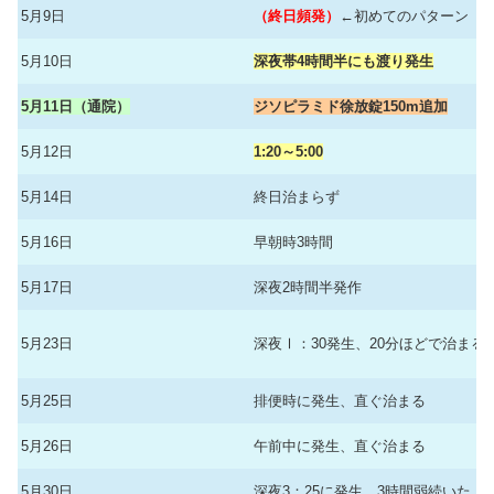
5月9日
（終日頻発）
←初めてのパターン
5月10日
深夜帯4時間半にも渡り発生
5月11日（通院）
ジソピラミド徐放錠150m追加
5月12日
1:20～5:00
5月14日
終日治まらず
5月16日
早朝時3時間
5月17日
深夜2時間半発作
5月23日
深夜Ⅰ：30発生、20分ほどで治まる
5月25日
排便時に発生、直ぐ治まる
5月26日
午前中に発生、直ぐ治まる
5月30日
深夜3：25に発生、3時間弱続いた