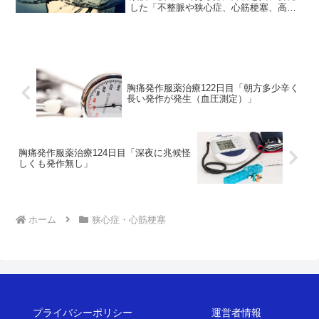
した「不整脈や狭心症、心筋梗塞、高血
圧」の治療状況を毎日更新中。服薬治療
159日目。深夜2:22に2時間の辛い発作が
発生。今日午後にコロナワクチン接種な
のに、いい加減に...
胸痛発作服薬治療122日目「朝方多少辛く
長い発作が発生（血圧測定）」
胸痛発作服薬治療124日目「深夜に兆候怪
しくも発作無し」
ホーム
狭心症・心筋梗塞
プライバシーポリシー
運営者情報