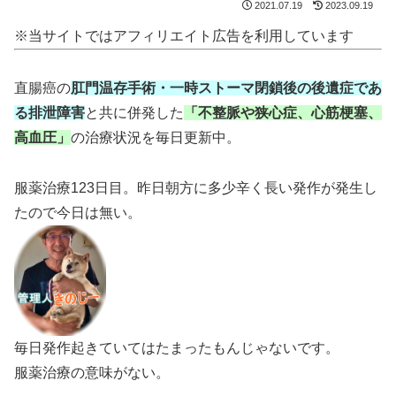
2021.07.19
2023.09.19
※当サイトではアフィリエイト広告を利用しています
直腸癌の
肛門温存手術・一時ストーマ閉鎖後の後遺症であ
る排泄障害
と共に併発した
「不整脈や狭心症、心筋梗塞、
高血圧」
の治療状況を毎日更新中。
服薬治療123日目。昨日朝方に多少辛く長い発作が発生し
たので今日は無い。
毎日発作起きていてはたまったもんじゃないです。
服薬治療の意味がない。