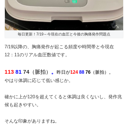
毎日更新！7/19～今現在の血圧と今後の胸痛発作問題点
7/19以降の、胸痛発作が起こる頻度や時間帯と今現在
12：11のリアル血圧数値です。
113
81
74
（脈拍）
。
昨日が
124
88
76
（脈拍）。
やはり体調に応じて低い感じか。
確かに上が120を超えてくると体調は良くないし、発作兆
候も起きやすい。
そんな印象がありますね。