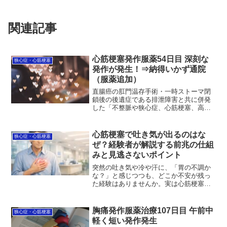
関連記事
心筋梗塞発作服薬54日目 深刻な
狭心症・心筋梗塞
発作が発生！⇒納得いかず通院
（服薬追加）
直腸癌の肛門温存手術・一時ストーマ閉
鎖後の後遺症である排泄障害と共に併発
した「不整脈や狭心症、心筋梗塞、高血
圧」の治療状況を毎日更新中。昨日服薬
54日目は連日発作が発生。しかも深夜3時
から7時30まで4時間半も治まらなかっ
心筋梗塞で吐き気が出るのはな
狭心症・心筋梗塞
た。発作レベルはピ...
ぜ？経験者が解説する前兆の仕組
みと見逃さないポイント
突然の吐き気や冷や汗に、「胃の不調か
な？」と感じつつも、どこか不安が残っ
た経験はありませんか。実は心筋梗塞で
は、胸の痛みよりも先に吐き気が現れる
ことがあります。この記事では、なぜ心
臓の病気で吐き気が起こるのか、その仕
胸痛発作服薬治療107日目 午前中
狭心症・心筋梗塞
組みや見逃しやすい前兆、他の病気との
軽く短い発作発生
違いをやさしく整理しました。正しい知