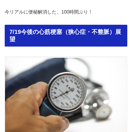
今リアルに便秘解消した、100時間ぶり！
7/19今後の心筋梗塞（狭心症・不整脈）展
望