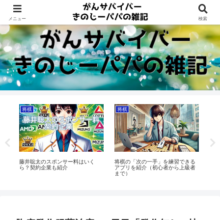
Dreams beyond 60s
メニュー
検索
将棋
将棋
将
？
藤井聡太のスポンサー料はいく
将棋の「次の一手」を練習できる
将
ら？契約企業も紹介
アプリを紹介（初心者から上級者
確
まで）