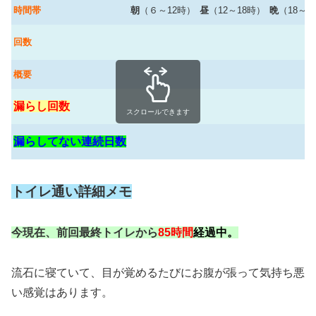
時間帯
朝
（６～12時）
昼
（12～18時）
晩
（18～2
回数
概要
漏らし回数
スクロールできます
漏らしてない連続日数
トイレ通い詳細メモ
今現在、前回最終トイレから
85時間
経過中。
流石に寝ていて、目が覚めるたびにお腹が張って気持ち悪
い感覚はあります。