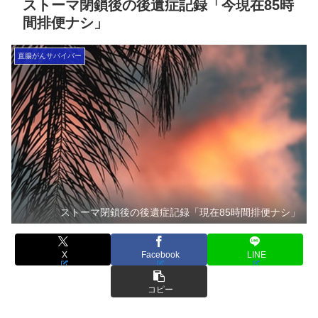
ストーマ閉鎖後の後遺症記録「今現在85時
間排便ナシ」
直腸がんサバイバー
ストーマ閉鎖後の後遺症記録「現在85時間排便ナシ」
X
Facebook
LINE
コピー