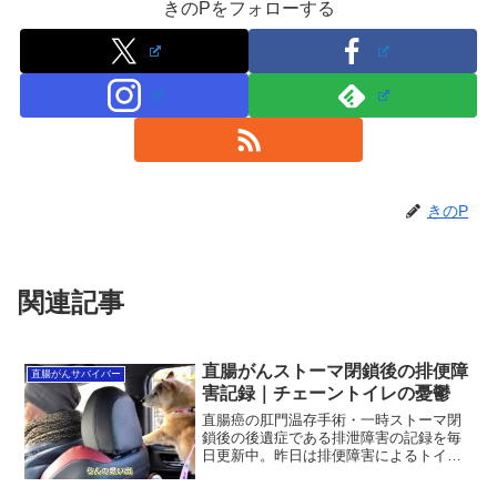
きのPをフォローする
きのP
関連記事
直腸がんストーマ閉鎖後の排便障
直腸がんサバイバー
害記録｜チェーントイレの憂鬱
直腸癌の肛門温存手術・一時ストーマ閉
鎖後の後遺症である排泄障害の記録を毎
日更新中。昨日は排便障害によるトイレ
通い3回、漏らしナシ。トイレ回数こそ少
なかったが、次から次へと便意が繋がっ