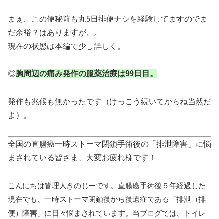
まぁ、この便秘前も丸5日排便ナシを経験してますのでま
だ余裕？はありますが。。
現在の状態は本編で少し詳しく。
◎
胸周辺の痛み発作の服薬治療は99
日目。
発作も兆候も無かったです（けっこう続いてからね当然だ
よ）。
全国の直腸癌一時ストーマ閉鎖手術後の「排泄障害」に悩
まされている皆さま、大変お疲れ様です！
こんにちは管理人きのじーです。直腸癌手術後５年経過した
現在でも、一時ストーマ閉鎖後から後遺症である「排泄（排
便）障害」に日々悩まされています。当ブログでは、トイレ