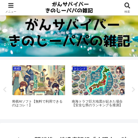
Dreams beyond 60s
メニュー
検索
将棋
トレンド
将
に
将棋AIソフト【無料で利用できる
南海トラフ巨大地震が起きた場合
藤
」
のはコレ！】
【安全な県のランキングを推測】
【