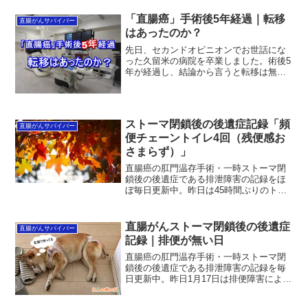
ていき止めどがなく（チェーントイレ）
極めて不快、憂鬱！それ...
「直腸癌」手術後5年経過｜転移
直腸がんサバイバー
はあったのか？
先日、セカンドオピニオンでお世話にな
った久留米の病院を卒業しました。術後5
年が経過し、結論から言うと転移は無
し。また、今後再発も無いだろうとの主
治医の見解でした。今回は、術後体調の
推移（排泄障害を含む）や検査内容など
について5年を振り返りま...
ストーマ閉鎖後の後遺症記録「頻
直腸がんサバイバー
便チェーントイレ4回（残便感お
さまらず）」
直腸癌の肛門温存手術・一時ストーマ閉
鎖後の後遺症である排泄障害の記録をほ
ぼ毎日更新中。昨日は45時間ぶりのトイ
レ排便が4回・漏らし無し。ただ、残便感
おさまらない頻便チェーントイレでウン
ザリした。丸2日まであと3時間というス
直腸がんストーマ閉鎖後の後遺症
直腸がんサバイバー
パンだが、この程度...
記録｜排便が無い日
直腸癌の肛門温存手術・一時ストーマ閉
鎖後の後遺症である排泄障害の記録を毎
日更新中。昨日1月17日は排便障害による
トイレ通い自体ナシでした。我々の腸環
境の場合、丸1日以上排便がなければ立派