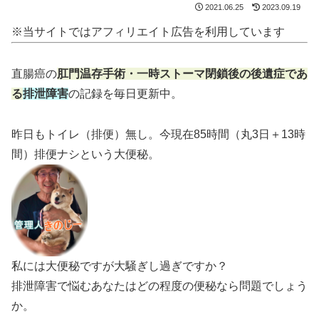
2021.06.25
2023.09.19
※当サイトではアフィリエイト広告を利用しています
直腸癌の
肛門温存手術・一時ストーマ閉鎖後の後遺症であ
る
排泄障害
の記録を毎日更新中。
昨日もトイレ（排便）無し。今現在85時間（丸3日＋13時
間）排便ナシという大便秘。
私には大便秘ですが大騒ぎし過ぎですか？
排泄障害で悩むあなたはどの程度の便秘なら問題でしょう
か。