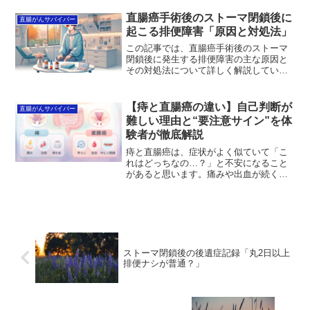
に便秘と認定します。しかし、最近憂鬱
な便秘のしっぺ返し...
直腸癌手術後のストーマ閉鎖後に
直腸がんサバイバー
起こる排便障害「原因と対処法」
この記事では、直腸癌手術後のストーマ
閉鎖後に発生する排便障害の主な原因と
その対処法について詳しく解説していま
す。読者は、症状の経過や日常生活での
対策、医療的なアプローチを知ること
で、自分に合った対処法を見つけられる
【痔と直腸癌の違い】自己判断が
直腸がんサバイバー
でしょう。この記事を読むことで、排便
難しい理由と“要注意サイン”を体
障害に向き合う不安が軽減し、日常生活
験者が徹底解説
を少しでも快適に過ごすためのヒントを
得ることができます。
痔と直腸癌は、症状がよく似ていて「こ
れはどっちなの…？」と不安になること
があると思います。痛みや出血が続く
と、つい検索して心配がふくらむことも
あるでしょう。きのじーこの記事では、
痔と直腸癌の違いを専門的な視点と、直
腸癌サバイバーとしての体験...
ストーマ閉鎖後の後遺症記録「丸2日以上
排便ナシが普通？」